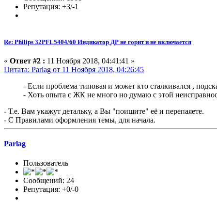
Репутация: +3/-1
Re: Philips 32PFL5404/60 Индикатор ДР не горит и не включается
«
Ответ #2 :
11 Ноября 2018, 04:41:41 »
Цитата: Parlag от 11 Ноября 2018, 04:26:45
- Если проблема типовая и может кто сталкивался , подс
- Хоть опыта с ЖК не много но думаю с этой неисправно
- Т.е. Вам укажут детальку, а Вы "поищите" её и перепаяете.
- С Правилами оформления темы, для начала.
Parlag
Пользователь
Сообщений: 24
Репутация: +0/-0