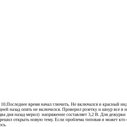
ет 10.Последнее время начал глючить. Не включался и красный и
 дней назад опять не включился. Проверил розетку и шнур все в
(два дня назад мерил) напряжение составляет 3,2 В. Для дежурк
т решил открыть новую тему. Если проблема типовая и может кто 
юсь.