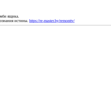
омби ящика.
познания истины.
https://re-master.by/remonttv/