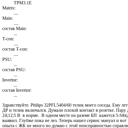
TPM3.1E
Matrix:
....
Main:
....
состав Main:
...
T-con:
....
состав T-con:
....
PSU:
...
состав PSU:
...
Invertor:
...
состав Invertor:
...
Здравствуйте. Philips 32PFL5404/60 телик моего соседа. Ему л
ДР и телик включался. Думали плохой контакт в розетке. Пару
24;12;5 В в норме. В одном месте на раземе БП кажется 5-Stb
выявил. Глубже пока не лез. Теперь нашел сервис мануал и во
опыта с ЖК не много но думаю с этой неисправностью справл