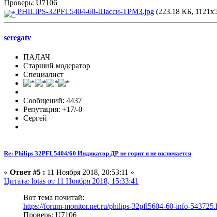
Проверь: U7106
PHILIPS-32PFL5404-60-Шасси-TPM3.jpg
(223.18 КБ, 1121x5
seregatv
ПАЛАЧ
Старший модератор
Специалист
Сообщений: 4437
Репутация: +17/-0
Сергей
Re: Philips 32PFL5404/60 Индикатор ДР не горит и не включается
«
Ответ #5 :
11 Ноября 2018, 20:53:11 »
Цитата: lotas от 11 Ноября 2018, 15:33:41
Вот тема почитай:
https://forum-monitor.net.ru/philips-32pfl5604-60-info-543725.
Проверь: U7106