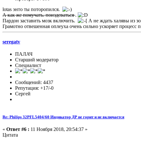
lotas энто ты поторопился.
А как же помучать. поиздеваться
.
Пардон заставить мозк включить.
А не ждать халявы из з
Грамотно отвешенная оплеуха очень сильно ускоряет процесс 
seregatv
ПАЛАЧ
Старший модератор
Специалист
Сообщений: 4437
Репутация: +17/-0
Сергей
Re: Philips 32PFL5404/60 Индикатор ДР не горит и не включается
«
Ответ #6 :
11 Ноября 2018, 20:54:37 »
Цитата