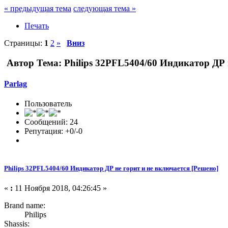
« предыдущая тема
следующая тема »
Печать
Страницы:
1
2
»
Вниз
Автор
Тема: Philips 32PFL5404/60 Индикатор ДР 
Parlag
Пользователь
Сообщений: 24
Репутация: +0/-0
Philips 32PFL5404/60 Индикатор ДР не горит и не включается [Решено]
«
:
11 Ноября 2018, 04:26:45 »
Brand name:
Philips
Shassis: