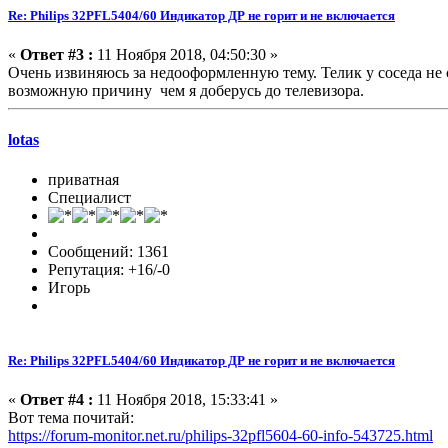
Re: Philips 32PFL5404/60 Индикатор ДР не горит и не включается
«
Ответ #3 :
11 Ноября 2018, 04:50:30 »
Очень извиняюсь за недооформленную тему. Телик у соседа не 
возможную причину чем я доберусь до телевизора.
lotas
приватная
Специалист
Сообщений: 1361
Репутация: +16/-0
Игорь
Re: Philips 32PFL5404/60 Индикатор ДР не горит и не включается
«
Ответ #4 :
11 Ноября 2018, 15:33:41 »
Вот тема почитай:
https://forum-monitor.net.ru/philips-32pfl5604-60-info-543725.html