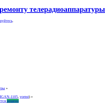
ремонту телерадиоаппаратуры
ируйтесь
.
уры
»
IGAN-1105
,
vornst
) »
ется
решено