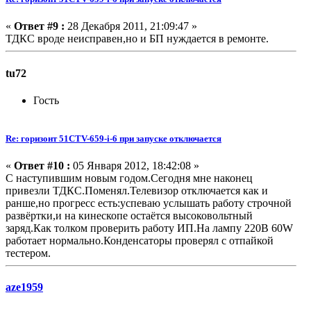
«
Ответ #9 :
28 Декабря 2011, 21:09:47 »
ТДКС вроде неисправен,но и БП нуждается в ремонте.
tu72
Гость
Re: горизонт 51CTV-659-i-6 при запуске отключается
«
Ответ #10 :
05 Января 2012, 18:42:08 »
C наступившим новым годом.Сегодня мне наконец
привезли ТДКС.Поменял.Телевизор отключается как и
ранше,но прогресс есть:успеваю услышать работу строчной
развёртки,и на кинескопе остаётся высоковольтный
заряд.Как толком проверить работу ИП.На лампу 220В 60W
работает нормально.Конденсаторы проверял с отпайкой
тестером.
aze1959