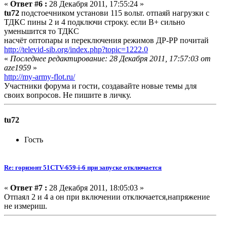
«
Ответ #6 :
28 Декабря 2011, 17:55:24 »
tu72
подстоечником установи 115 вольт. отпаяй нагрузки с
ТДКС пины 2 и 4 подключи строку. если B+ сильно
уменьшится то ТДКС
насчёт оптопары и переключения режимов ДР-РР почитай
http://televid-sib.org/index.php?topic=1222.0
«
Последнее редактирование: 28 Декабря 2011, 17:57:03 от
aze1959
»
http://my-army-flot.ru/
Участники форума и гости, создавайте новые темы для
своих вопросов. Не пишите в личку.
tu72
Гость
Re: горизонт 51CTV-659-i-6 при запуске отключается
«
Ответ #7 :
28 Декабря 2011, 18:05:03 »
Отпаял 2 и 4 а он при включении отключается,напряжение
не измериш.