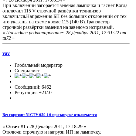
При включении загорается зелёная лампочка и гаснет.Когда
отключил 115 V строчной развёртки теливизор
включился.Напряжения БП без больших отклонений от тех
что указаны на схеме кроме 115 (140 В).Транзистор
строчной развёртки заменил на заведомо исправный.
«
Последнее редактирование: 28 Декабря 2011, 17:31:22 от
tu72
»
vav
Глобальный модератор
Специалист
Сообщений: 6462
Репутация: +21/-0
Re: горизонт 51CTV-659-i-6 при запуске отключается
«
Ответ #1 :
28 Декабря 2011, 17:18:29 »
Отключи строчную и нагрузи ИП на лампочку.