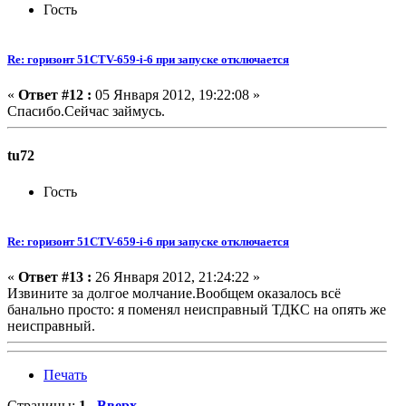
Гость
Re: горизонт 51CTV-659-i-6 при запуске отключается
«
Ответ #12 :
05 Января 2012, 19:22:08 »
Спасибо.Сейчас займусь.
tu72
Гость
Re: горизонт 51CTV-659-i-6 при запуске отключается
«
Ответ #13 :
26 Января 2012, 21:24:22 »
Извините за долгое молчание.Вообщем оказалось всё
банально просто: я поменял неисправный ТДКС на опять же
неисправный.
Печать
Страницы:
1
Вверх