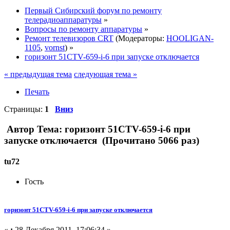
Первый Сибирский форум по ремонту
телерадиоаппаратуры
»
Вопросы по ремонту аппаратуры
»
Ремонт телевизоров CRT
(Модераторы:
HOOLIGAN-
1105
,
vornst
) »
горизонт 51CTV-659-i-6 при запуске отключается
« предыдущая тема
следующая тема »
Печать
Страницы:
1
Вниз
Автор
Тема: горизонт 51CTV-659-i-6 при
запуске отключается (Прочитано 5066 раз)
tu72
Гость
горизонт 51CTV-659-i-6 при запуске отключается
«
:
28 Декабря 2011, 17:06:34 »