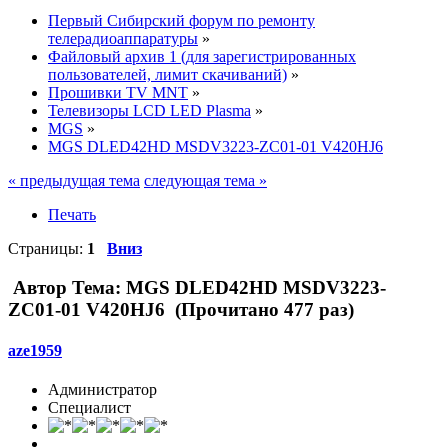
Первый Сибирский форум по ремонту
телерадиоаппаратуры
»
Файловый архив 1 (для зарегистрированных
пользователей, лимит скачиваний)
»
Прошивки TV MNT
»
Телевизоры LCD LED Plasma
»
MGS
»
MGS DLED42HD MSDV3223-ZC01-01 V420HJ6
« предыдущая тема
следующая тема »
Печать
Страницы:
1
Вниз
Автор
Тема: MGS DLED42HD MSDV3223-
ZC01-01 V420HJ6 (Прочитано 477 раз)
aze1959
Администратор
Специалист