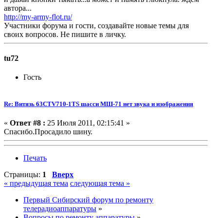
автора...
http://my-army-flot.ru/
Участники форума и гости, создавайте новые темы для
своих вопросов. Не пишите в личку.
tu72
Гость
Re: Витязь 63CTV710-1TS шасси МШ-71 нет звука и изображения
«
Ответ #8 :
25 Июля 2011, 02:15:41 »
Спасибо.Просадило шину.
Печать
Страницы:
1
Вверх
« предыдущая тема
следующая тема »
Первый Сибирский форум по ремонту
телерадиоаппаратуры
»
Вопросы по ремонту аппаратуры
»