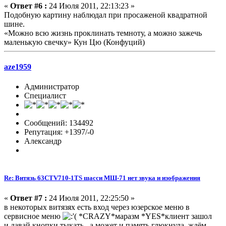
«
Ответ #6 :
24 Июля 2011, 22:13:23 »
Подобную картину наблюдал при просаженой квадратной
шине.
«Можно всю жизнь проклинать темноту, а можно зажечь
маленькую свечку» Кун Цю (Конфуций)
aze1959
Администратор
Специалист
Сообщений: 134492
Репутация: +1397/-0
Александр
Re: Витязь 63CTV710-1TS шасси МШ-71 нет звука и изображения
«
Ответ #7 :
24 Июля 2011, 22:25:50 »
в некоторых витязях есть вход через юзерское меню в
сервисное меню
*CRAZY*маразм *YES*клиент зашол
и давай кнопки тыкать...а может и память глюкнула. ждём