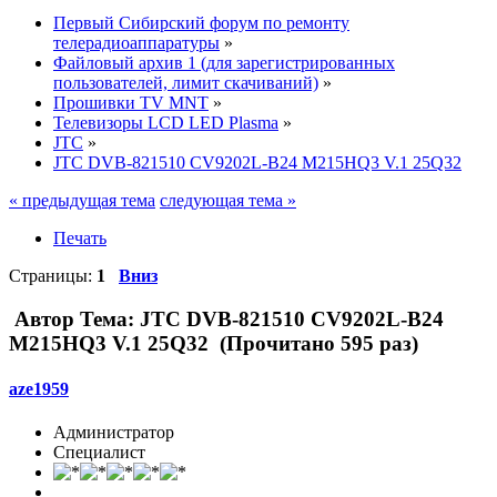
Первый Сибирский форум по ремонту
телерадиоаппаратуры
»
Файловый архив 1 (для зарегистрированных
пользователей, лимит скачиваний)
»
Прошивки TV MNT
»
Телевизоры LCD LED Plasma
»
JTC
»
JTC DVB-821510 CV9202L-B24 M215HQ3 V.1 25Q32
« предыдущая тема
следующая тема »
Печать
Страницы:
1
Вниз
Автор
Тема: JTC DVB-821510 CV9202L-B24
M215HQ3 V.1 25Q32 (Прочитано 595 раз)
aze1959
Администратор
Специалист