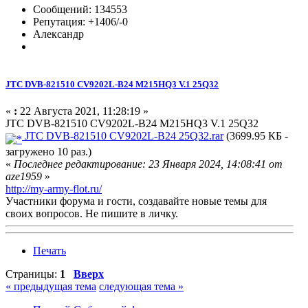
Сообщений: 134553
Репутация: +1406/-0
Александр
JTC DVB-821510 CV9202L-B24 M215HQ3 V.1 25Q32
«
:
22 Августа 2021, 11:28:19 »
JTC DVB-821510 CV9202L-B24 M215HQ3 V.1 25Q32
JTC DVB-821510 CV9202L-B24 25Q32.rar
(3699.95 КБ -
загружено 10 раз.)
«
Последнее редактирование: 23 Января 2024, 14:08:41 от
aze1959
»
http://my-army-flot.ru/
Участники форума и гости, создавайте новые темы для
своих вопросов. Не пишите в личку.
Печать
Страницы:
1
Вверх
« предыдущая тема
следующая тема »