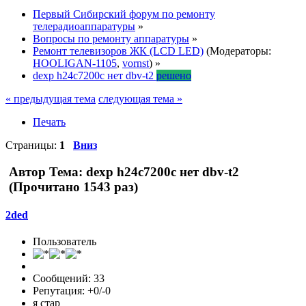
Первый Сибирский форум по ремонту
телерадиоаппаратуры
»
Вопросы по ремонту аппаратуры
»
Ремонт телевизоров ЖК (LCD LED)
(Модераторы:
HOOLIGAN-1105
,
vornst
) »
dexp h24c7200c нет dbv-t2
решено
« предыдущая тема
следующая тема »
Печать
Страницы:
1
Вниз
Автор
Тема: dexp h24c7200c нет dbv-t2
(Прочитано 1543 раз)
2ded
Пользователь
Сообщений: 33
Репутация: +0/-0
я стар