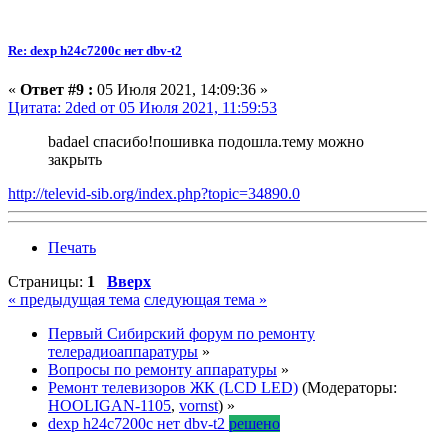
Re: dexp h24c7200c нет dbv-t2
«
Ответ #9 :
05 Июля 2021, 14:09:36 »
Цитата: 2ded от 05 Июля 2021, 11:59:53
badael спасибо!пошивка подошла.тему можно
закрыть
http://televid-sib.org/index.php?topic=34890.0
Печать
Страницы:
1
Вверх
« предыдущая тема
следующая тема »
Первый Сибирский форум по ремонту
телерадиоаппаратуры
»
Вопросы по ремонту аппаратуры
»
Ремонт телевизоров ЖК (LCD LED)
(Модераторы:
HOOLIGAN-1105
,
vornst
) »
dexp h24c7200c нет dbv-t2
решено