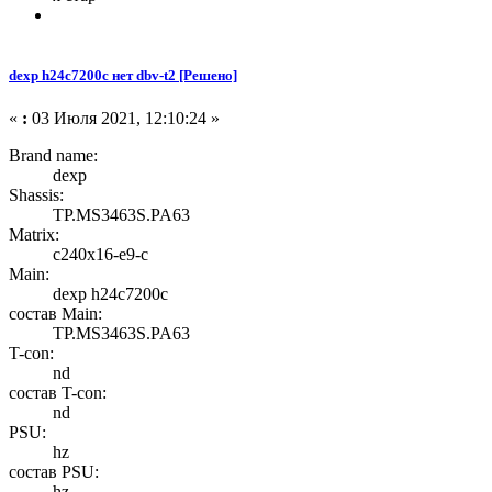
dexp h24c7200c нет dbv-t2 [Решено]
«
:
03 Июля 2021, 12:10:24 »
Brand name:
dexp
Shassis:
TP.MS3463S.PA63
Matrix:
c240x16-e9-c
Main:
dexp h24c7200c
состав Main:
TP.MS3463S.PA63
T-con:
nd
состав T-con:
nd
PSU:
hz
состав PSU:
hz