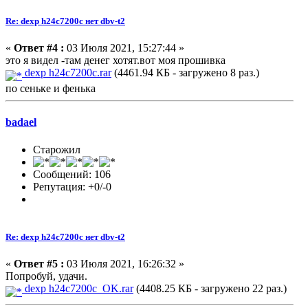
Re: dexp h24c7200c нет dbv-t2
«
Ответ #4 :
03 Июля 2021, 15:27:44 »
это я видел -там денег хотят.вот моя прошивка
dexp h24c7200c.rar
(4461.94 КБ - загружено 8 раз.)
по сеньке и фенька
badael
Старожил
Сообщений: 106
Репутация: +0/-0
Re: dexp h24c7200c нет dbv-t2
«
Ответ #5 :
03 Июля 2021, 16:26:32 »
Попробуй, удачи.
dexp h24c7200c_OK.rar
(4408.25 КБ - загружено 22 раз.)