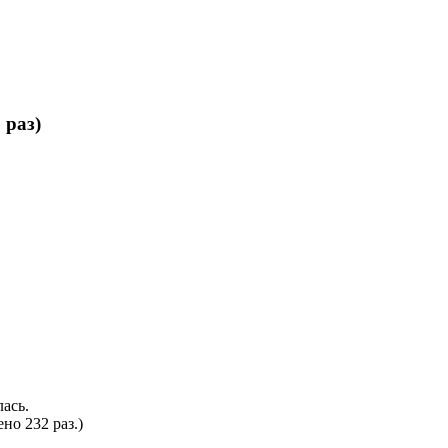
раз)
ась.
но 232 раз.)