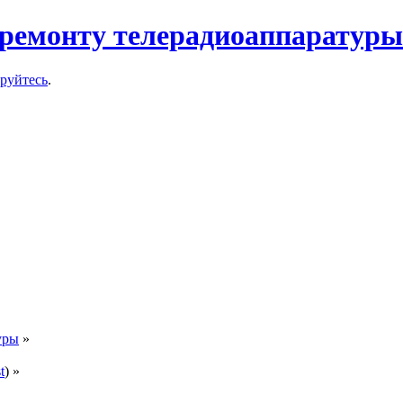
ремонту телерадиоаппаратуры
ируйтесь
.
уры
»
t
) »