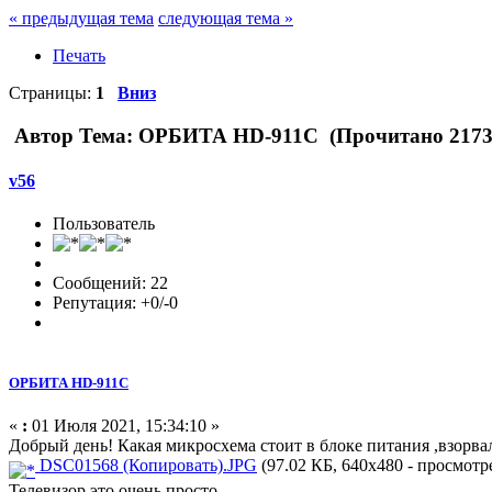
« предыдущая тема
следующая тема »
Печать
Страницы:
1
Вниз
Автор
Тема: ОРБИТА HD-911C (Прочитано 2173 
v56
Пользователь
Сообщений: 22
Репутация: +0/-0
ОРБИТА HD-911C
«
:
01 Июля 2021, 15:34:10 »
Добрый день! Какая микросхема стоит в блоке питания ,взорвал
DSC01568 (Копировать).JPG
(97.02 КБ, 640x480 - просмотре
Телевизор,это очень просто...