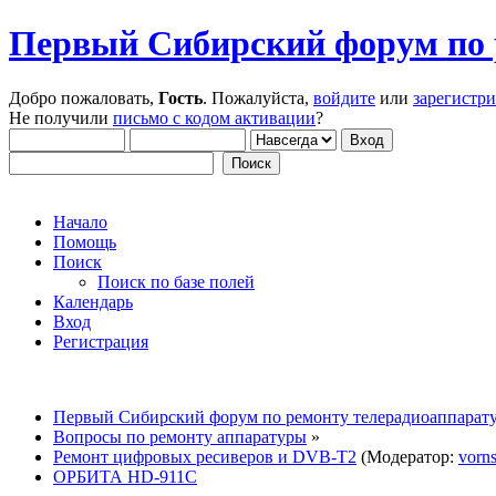
Первый Сибирский форум по 
Добро пожаловать,
Гость
. Пожалуйста,
войдите
или
зарегистр
Не получили
письмо с кодом активации
?
Начало
Помощь
Поиск
Поиск по базе полей
Календарь
Вход
Регистрация
Первый Сибирский форум по ремонту телерадиоаппарат
Вопросы по ремонту аппаратуры
»
Ремонт цифровых ресиверов и DVB-T2
(Модератор:
vorns
ОРБИТА HD-911C