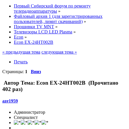
Первый Сибирский форум по ремонту
телерадиоаппаратуры
»
Файловый архив 1 (для зарегистрированных
пользователей, лимит скачиваний)
»
Прошивки TV MNT
»
Телевизоры LCD LED Plasma
»
Econ
»
Econ EX-24HT002B
« предыдущая тема
следующая тема »
Печать
Страницы:
1
Вниз
Автор
Тема: Econ EX-24HT002B (Прочитано
402 раз)
aze1959
Администратор
Специалист