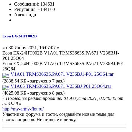
Сообщений: 134631
Репутация: +1441/-0
Александр
Econ EX-24HT002B
«
:
30 Июня 2021, 16:07:07 »
Econ EX-24HT002B V1A01 TP.MS3663S.PA671 V236BJ1-
P01 25Q64
Econ EX-24HT002B V1A05 TP.MS3663S.PA671 V236BJ-P01
25Q64
V1A01 TP.MS3663S.PA671 V236BJ1-P01 25Q64.rar
(2838.54 КБ - загружено 7 раз.)
V1A05 TP.MS3663S.PA671 V236BJ-P01 25Q64.rar
(4825.08 КБ - загружено 8 раз.)
«
Последнее редактирование: 01 Августа 2021, 02:40:45 от
aze1959
»
http://my-army-flot.ru/
Участники форума и гости, создавайте новые темы для
своих вопросов. Не пишите в личку.