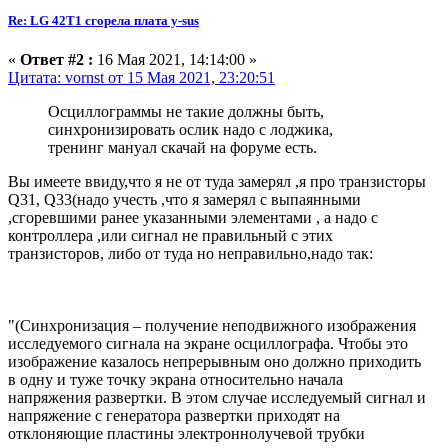
Re: LG 42T1 сгорела плата y-sus
«
Ответ #2 :
16 Мая 2021, 14:14:00 »
Цитата: vornst от 15 Мая 2021, 23:20:51
Осциллограммы не такие должны быть,
синхронизировать ослик надо с лоджика,
тренинг мануал скачай на форуме есть.
Вы имеете ввиду,что я не от туда замерял ,я про транзисторы
Q31, Q33(надо учесть ,что я замерял с выпаянными
,сгоревшими ранее указанными элементами , а надо с
контроллера ,или сигнал не правильный с этих
транзисторов, либо от туда но неправильно,надо так:
"(Синхронизация – получение неподвижного изображения
исследуемого сигнала на экране осциллографа. Чтобы это
изображение казалось непрерывным оно должно приходить
в одну и туже точку экрана относительно начала
напряжения развертки. В этом случае исследуемый сигнал и
напряжение с генератора развертки приходят на
отклоняющие пластины электроннолучевой трубки