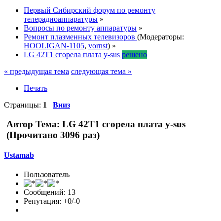
Первый Сибирский форум по ремонту
телерадиоаппаратуры
»
Вопросы по ремонту аппаратуры
»
Ремонт плазменных телевизоров
(Модераторы:
HOOLIGAN-1105
,
vornst
) »
LG 42T1 сгорела плата y-sus
решено
« предыдущая тема
следующая тема »
Печать
Страницы:
1
Вниз
Автор
Тема: LG 42T1 сгорела плата y-sus
(Прочитано 3096 раз)
Ustamab
Пользователь
Сообщений: 13
Репутация: +0/-0