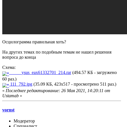
Осцилограмма правильная хоть?
На других темах по подобным темам не нашел решения
вопроса до конца
Схема:
_____ysus_eax61332701_214.rar
(494.57 КБ - загружено
60 раз.)
111_792.jpg
(35.09 КБ, 423x517 - просмотрено 511 раз.)
«
Последнее редактирование: 26 Мая 2021, 14:20:11 от
Ustamab
»
vornst
Модератор
Специалист