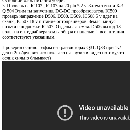
Основной блок питания убери.
3. Проверь на IC102 , IC103 на 20 pin 5.2 v. Затем замкни Б-Э
Q 504 Этим ты запустишь DC-DC преобразователь IC509
проверь напряжение D506, D508, D509. IC508 5 v идет на
сканы, IC507 18 v питание оптодрайверов Земля -минус
возьми с подложки IC507. Отдельная земля. D506 выход 18
вольт на оптодрайвера земля общая с панелью." все питания
соответствуют указанным.
Проверил осцилографом на транзисторах Q31, Q33 при 1v/
дел и 2ms/дел ,вот что показало (загрузил в видео потому,что
ослик сильно блымкает)