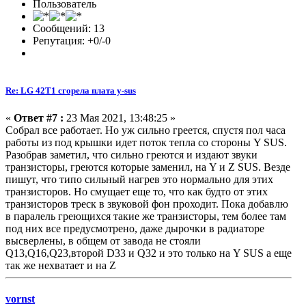
Пользователь
Сообщений: 13
Репутация: +0/-0
Re: LG 42T1 сгорела плата y-sus
«
Ответ #7 :
23 Мая 2021, 13:48:25 »
Собрал все работает. Но уж сильно греется, спустя пол часа
работы из под крышки идет поток тепла со стороны Y SUS.
Разобрав заметил, что сильно греются и издают звуки
транзисторы, греются которые заменил, на Y и Z SUS. Везде
пишут, что типо сильный нагрев это нормально для этих
транзисторов. Но смущает еще то, что как будто от этих
транзисторов треск в звуковой фон проходит. Пока добавлю
в паралель греющихся такие же транзисторы, тем более там
под них все предусмотрено, даже дырочки в радиаторе
высверлены, в общем от завода не стояли
Q13,Q16,Q23,второй D33 и Q32 и это только на Y SUS а еще
так же нехватает и на Z
vornst