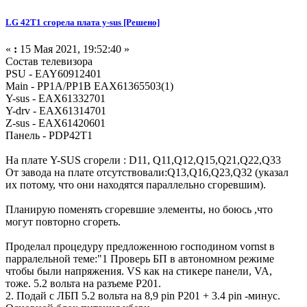
LG 42T1 сгорела плата y-sus [Решено]
«
:
15 Мая 2021, 19:52:40 »
Состав телевизора
PSU - EAY60912401
Main - PP1A/PP1B EAX61365503(1)
Y-sus - EAX61332701
Y-drv - EAX61314701
Z-sus - EAX61420601
Панель - PDP42T1
На плате Y-SUS сгорели : D11, Q11,Q12,Q15,Q21,Q22,Q33
От завода на плате отсутствовали:Q13,Q16,Q23,Q32 (указал
их потому, что они находятся параллельно сгоревшим).
Планирую поменять сгоревшие элементы, но боюсь ,что
могут повторно сгореть.
Проделал процедуру предложенною господином vornst в
парралельной теме:"1 Проверь БП в автономном режиме
чтобы были напряжения. VS как на стикере панели, VA,
тоже. 5.2 вольта на разъеме P201.
2. Подай с ЛБП 5.2 вольта на 8,9 pin P201 + 3.4 pin -минус.