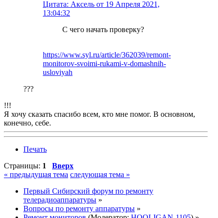
Цитата: Аксель от 19 Апреля 2021,
13:04:32
С чего начать проверку?
https://www.syl.ru/article/362039/remont-
monitorov-svoimi-rukami-v-domashnih-
usloviyah
???
!!!
Я хочу сказать спасибо всем, кто мне помог. В основном,
конечно, себе.
Печать
Страницы:
1
Вверх
« предыдущая тема
следующая тема »
Первый Сибирский форум по ремонту
телерадиоаппаратуры
»
Вопросы по ремонту аппаратуры
»
Ремонт мониторов
(Модератор:
HOOLIGAN-1105
) »