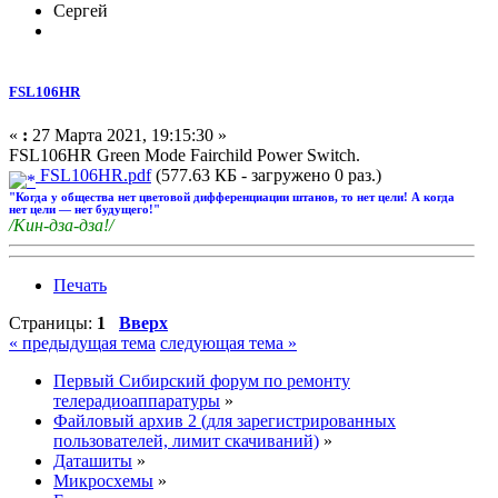
Сергей
FSL106HR
«
:
27 Марта 2021, 19:15:30 »
FSL106HR Green Mode Fairchild Power Switch.
FSL106HR.pdf
(577.63 КБ - загружено 0 раз.)
"Когда у общества нет цветовой дифференциации штанов, то нет цели! А когда
нет цели — нет будущего!"
/Кин-дза-дза!/
Печать
Страницы:
1
Вверх
« предыдущая тема
следующая тема »
Первый Сибирский форум по ремонту
телерадиоаппаратуры
»
Файловый архив 2 (для зарегистрированных
пользователей, лимит скачиваний)
»
Даташиты
»
Микросхемы
»