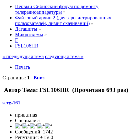
Первый Сибирский форум по ремонту
телерадиоаппаратуры
»
Файловый архив 2 (для зарегистрированных
пользователей, лимит скачиваний)
»
Даташиты
»
Микросхемы
»
F
»
FSL106HR
« предыдущая тема
следующая тема »
Печать
Страницы:
1
Вниз
Автор
Тема: FSL106HR (Прочитано 693 раз)
serg-161
приватная
Специалист
Сообщений: 1742
Репутация: +15/-0