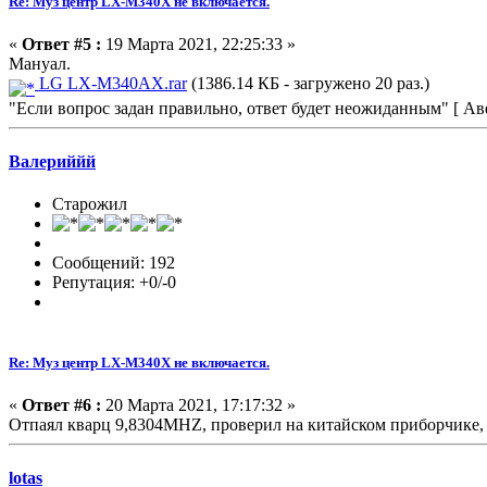
Re: Муз центр LX-M340X не включается.
«
Ответ #5 :
19 Марта 2021, 22:25:33 »
Мануал.
LG LX-M340AX.rar
(1386.14 КБ - загружено 20 раз.)
"Если вопрос задан правильно, ответ будет неожиданным" [ А
Валериййй
Старожил
Сообщений: 192
Репутация: +0/-0
Re: Муз центр LX-M340X не включается.
«
Ответ #6 :
20 Марта 2021, 17:17:32 »
Отпаял кварц 9,8304MHZ, проверил на китайском приборчике, 
lotas