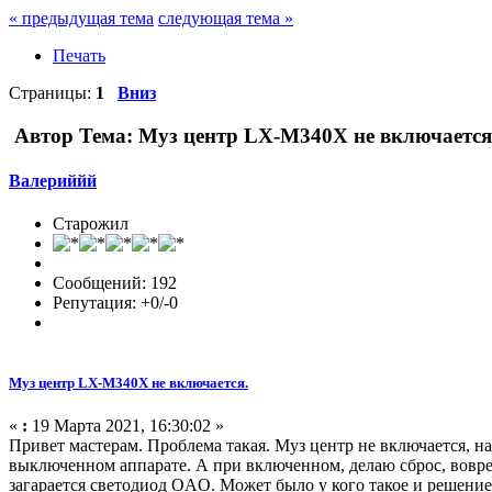
« предыдущая тема
следующая тема »
Печать
Страницы:
1
Вниз
Автор
Тема: Муз центр LX-M340X не включается.
Валериййй
Старожил
Сообщений: 192
Репутация: +0/-0
Муз центр LX-M340X не включается.
«
:
19 Марта 2021, 16:30:02 »
Привет мастерам. Проблема такая. Муз центр не включается, на
выключенном аппарате. А при включенном, делаю сброс, вовре
загарается светодиод OAO. Может было у кого такое и решени