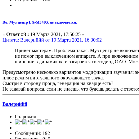
Re: Муз центр LX-M340X не включается.
«
Ответ #3 :
19 Марта 2021, 17:50:25 »
Цитата: Валериййй от 19 Марта 2021, 16:30:02
Привет мастерам. Проблема такая. Муз центр не включаетс
не помог при выключенном аппарате. А при включенном, 
шипение в динамиках и загарается светодиод OAO. Може
Предусмотрено несколько вариантов модификации звучания: эк
плюс режим виртуального окружающего звука.
Смотри в сторону проца, генерация на кварце есть?
Не задавай вопроса, если не знаешь, что будешь делать с ответо
Валериййй
Старожил
Сообщений: 192
Репутация: +0/-0