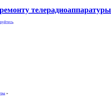
ремонту телерадиоаппаратуры
ируйтесь
.
уры
»