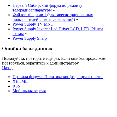
Первый Сибирский форум по ремонту
телерадиоаппаратуры
»
Файловый архив 1 (для зарегистрированных
пользователей, лимит скачиваний)
»
Power Supply TV MNT
»
Power Supply Inverter Led Driver LCD, LED, Plasma
схемы
»
Power Supply Sharp
Ошибка базы данных
Пожалуйста, повторите ещё раз. Если ошибка продолжает
повторяться, обратитесь к администратору.
Назад
Правила форума.
Политика конфиденциальности.
XHTML
RSS
Мобильная версия