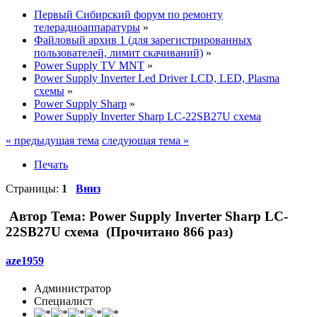
Первый Сибирский форум по ремонту
телерадиоаппаратуры
»
Файловый архив 1 (для зарегистрированных
пользователей, лимит скачиваний)
»
Power Supply TV MNT
»
Power Supply Inverter Led Driver LCD, LED, Plasma
схемы
»
Power Supply Sharp
»
Power Supply Inverter Sharp LC-22SB27U схема
« предыдущая тема
следующая тема »
Печать
Страницы:
1
Вниз
Автор
Тема: Power Supply Inverter Sharp LC-
22SB27U схема (Прочитано 866 раз)
aze1959
Администратор
Специалист