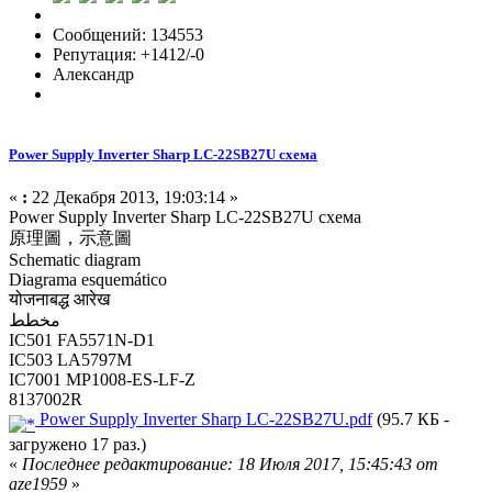
Сообщений: 134553
Репутация: +1412/-0
Александр
Power Supply Inverter Sharp LC-22SB27U схема
«
:
22 Декабря 2013, 19:03:14 »
Power Supply Inverter Sharp LC-22SB27U схема
原理圖，示意圖
Schematic diagram
Diagrama esquemático
योजनाबद्ध आरेख
مخطط
IC501 FA5571N-D1
IC503 LA5797M
IC7001 MP1008-ES-LF-Z
8137002R
Power Supply Inverter Sharp LC-22SB27U.pdf
(95.7 КБ -
загружено 17 раз.)
«
Последнее редактирование: 18 Июля 2017, 15:45:43 от
aze1959
»