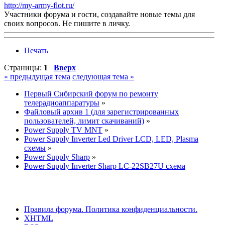
http://my-army-flot.ru/
Участники форума и гости, создавайте новые темы для
своих вопросов. Не пишите в личку.
Печать
Страницы:
1
Вверх
« предыдущая тема
следующая тема »
Первый Сибирский форум по ремонту
телерадиоаппаратуры
»
Файловый архив 1 (для зарегистрированных
пользователей, лимит скачиваний)
»
Power Supply TV MNT
»
Power Supply Inverter Led Driver LCD, LED, Plasma
схемы
»
Power Supply Sharp
»
Power Supply Inverter Sharp LC-22SB27U схема
Правила форума.
Политика конфиденциальности.
XHTML