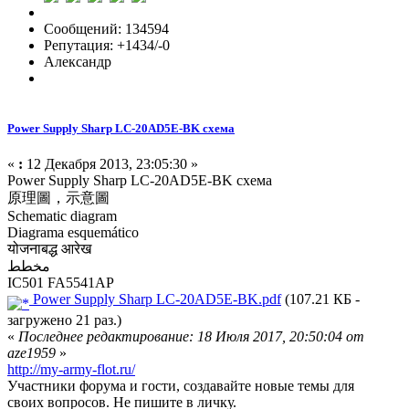
Сообщений: 134594
Репутация: +1434/-0
Александр
Power Supply Sharp LC-20AD5E-BK схема
«
:
12 Декабря 2013, 23:05:30 »
Power Supply Sharp LC-20AD5E-BK схема
原理圖，示意圖
Schematic diagram
Diagrama esquemático
योजनाबद्ध आरेख
مخطط
IC501 FA5541AP
Power Supply Sharp LC-20AD5E-BK.pdf
(107.21 КБ -
загружено 21 раз.)
«
Последнее редактирование: 18 Июля 2017, 20:50:04 от
aze1959
»
http://my-army-flot.ru/
Участники форума и гости, создавайте новые темы для
своих вопросов. Не пишите в личку.