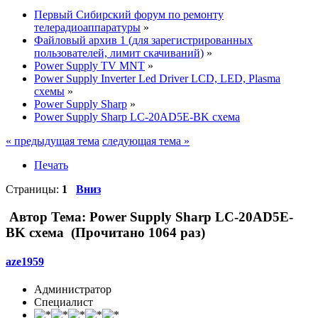
Первый Сибирский форум по ремонту
телерадиоаппаратуры
»
Файловый архив 1 (для зарегистрированных
пользователей, лимит скачиваний)
»
Power Supply TV MNT
»
Power Supply Inverter Led Driver LCD, LED, Plasma
схемы
»
Power Supply Sharp
»
Power Supply Sharp LC-20AD5E-BK схема
« предыдущая тема
следующая тема »
Печать
Страницы:
1
Вниз
Автор
Тема: Power Supply Sharp LC-20AD5E-
BK схема (Прочитано 1064 раз)
aze1959
Администратор
Специалист