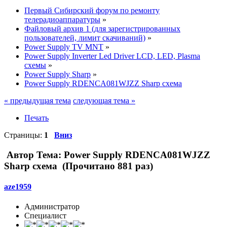
Первый Сибирский форум по ремонту
телерадиоаппаратуры
»
Файловый архив 1 (для зарегистрированных
пользователей, лимит скачиваний)
»
Power Supply TV MNT
»
Power Supply Inverter Led Driver LCD, LED, Plasma
схемы
»
Power Supply Sharp
»
Power Supply RDENCA081WJZZ Sharp схема
« предыдущая тема
следующая тема »
Печать
Страницы:
1
Вниз
Автор
Тема: Power Supply RDENCA081WJZZ
Sharp схема (Прочитано 881 раз)
aze1959
Администратор
Специалист