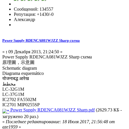
Сообщений: 134557
Репутация: +1430/-0
Александр
Power Supply RDENCA081WJZZ Sharp схема
«
:
09 Декабря 2013, 21:24:50 »
Power Supply RDENCA081WJZZ Sharp схема
原理圖，示意圖
Schematic diagram
Diagrama esquemático
योजनाबद्ध आरेख
مخطط
LC-32G1M
LC-37G1M
IC2702 FA5502M
IC2701 MIP0255SP
Power Supply RDENCA081WJZZ Sharp.pdf
(2629.73 КБ -
загружено 20 раз.)
«
Последнее редактирование: 18 Июля 2017, 21:56:48 от
aze1959
»