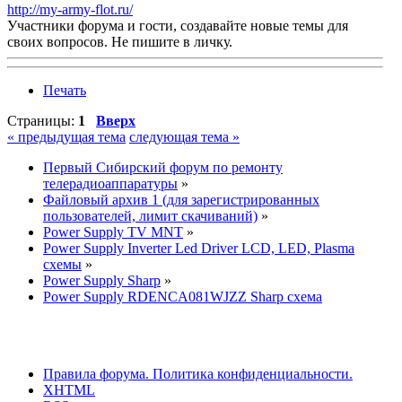
http://my-army-flot.ru/
Участники форума и гости, создавайте новые темы для
своих вопросов. Не пишите в личку.
Печать
Страницы:
1
Вверх
« предыдущая тема
следующая тема »
Первый Сибирский форум по ремонту
телерадиоаппаратуры
»
Файловый архив 1 (для зарегистрированных
пользователей, лимит скачиваний)
»
Power Supply TV MNT
»
Power Supply Inverter Led Driver LCD, LED, Plasma
схемы
»
Power Supply Sharp
»
Power Supply RDENCA081WJZZ Sharp схема
Правила форума.
Политика конфиденциальности.
XHTML