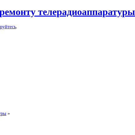
ремонту телерадиоаппаратуры
ируйтесь
.
уры
»