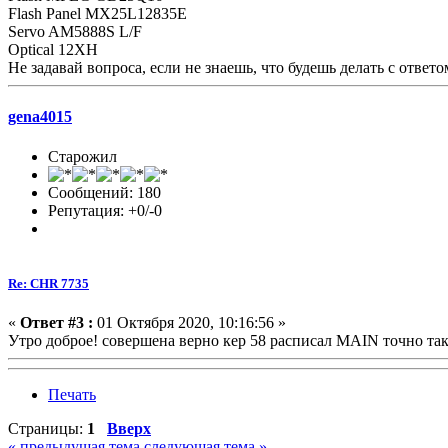
Flash Panel MX25L12835E
Servo AM5888S L/F
Optical 12XH
Не задавай вопроса, если не знаешь, что будешь делать с ответо
gena4015
Старожил
Сообщений: 180
Репутация: +0/-0
Re: CHR 7735
«
Ответ #3 :
01 Октября 2020, 10:16:56 »
Утро доброе! совершена верно кер 58 расписал MAIN точно та
Печать
Страницы:
1
Вверх
« предыдущая тема
следующая тема »