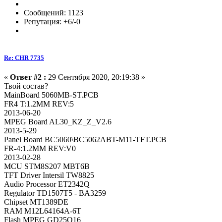
Сообщений: 1123
Репутация: +6/-0
Re: CHR 7735
«
Ответ #2 :
29 Сентября 2020, 20:19:38 »
Твой состав?
MainBoard 5060MB-ST.PCB
FR4 T:1.2MM REV:5
2013-06-20
MPEG Board AL30_KZ_Z_V2.6
2013-5-29
Panel Board BC5060\BC5062ABT-M11-TFT.PCB
FR-4:1.2MM REV:V0
2013-02-28
MCU STM8S207 MBT6B
TFT Driver Intersil TW8825
Audio Processor ET2342Q
Regulator TD1507T5 - BA3259
Chipset MT1389DE
RAM M12L64164A-6T
Flash MPEG GD25Q16