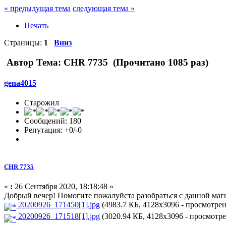
« предыдущая тема
следующая тема »
Печать
Страницы:
1
Вниз
Автор
Тема: CHR 7735 (Прочитано 1085 раз)
gena4015
Старожил
Сообщений: 180
Репутация: +0/-0
CHR 7735
«
:
26 Сентября 2020, 18:18:48 »
Добрый вечер! Помогите пожалуйста разобраться с данной магн
20200926_171450[1].jpg
(4983.7 КБ, 4128x3096 - просмотрено
20200926_171518[1].jpg
(3020.94 КБ, 4128x3096 - просмотрен