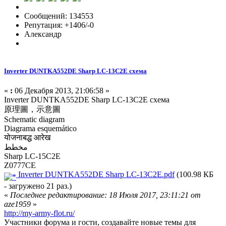
Сообщений: 134553
Репутация: +1406/-0
Александр
Inverter DUNTKA552DE Sharp LC-13C2E схема
«
:
06 Декабря 2013, 21:06:58 »
Inverter DUNTKA552DE Sharp LC-13C2E схема
原理圖，示意圖
Schematic diagram
Diagrama esquemático
योजनाबद्ध आरेख
مخطط
Sharp LC-15C2E
Z0777CE
Inverter DUNTKA552DE Sharp LC-13C2E.pdf
(100.98 КБ
- загружено 21 раз.)
«
Последнее редактирование: 18 Июля 2017, 23:11:21 от
aze1959
»
http://my-army-flot.ru/
Участники форума и гости, создавайте новые темы для