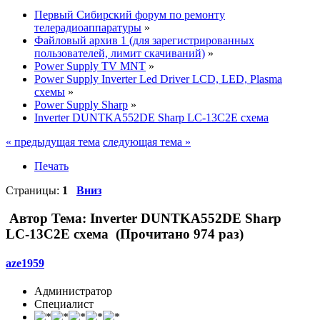
Первый Сибирский форум по ремонту
телерадиоаппаратуры
»
Файловый архив 1 (для зарегистрированных
пользователей, лимит скачиваний)
»
Power Supply TV MNT
»
Power Supply Inverter Led Driver LCD, LED, Plasma
схемы
»
Power Supply Sharp
»
Inverter DUNTKA552DE Sharp LC-13C2E схема
« предыдущая тема
следующая тема »
Печать
Страницы:
1
Вниз
Автор
Тема: Inverter DUNTKA552DE Sharp
LC-13C2E схема (Прочитано 974 раз)
aze1959
Администратор
Специалист