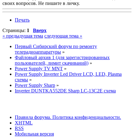
своих вопросов. Не пишите в личку.
Печать
Страницы:
1
Вверх
« предыдущая тема
следующая тема »
Первый Сибирский форум по ремонту
телерадиоаппаратуры
»
Файловый архив 1 (для зарегистрированных
пользователей, лимит скачиваний)
»
Power Supply TV MNT
»
Power Supply Inverter Led Driver LCD, LED, Plasma
схемы
»
Power Supply Sharp
»
Inverter DUNTKA552DE Sharp LC-13C2E схема
Правила форума.
Политика конфиденциальности.
XHTML
RSS
Мобильная версия