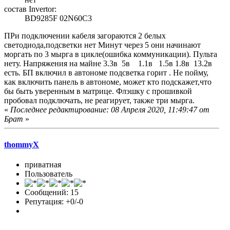
состав Invertor:
BD9285F 02N60C3
ПРи подключении кабеля загораются 2 белых
светодиода,подсветки нет Минут через 5 они начинают
моргать по 3 мырга в цикле(ошибка коммуникации). Пульта
нету. Напряжения на майне 3.3в 5в 1.1в 1.5в 1.8в 13.2в
есть. БП включил в автономе подсветка горит . Не пойму,
как включить панель в автономе, может кто подскажет,что
бы быть уверенным в матрице. Флэшку с прошивкой
пробовал подключать, не реагирует, также три мырга.
«
Последнее редактирование: 08 Апреля 2020, 11:49:47 от
Брат
»
thommyX
приватная
Пользователь
Сообщений: 15
Репутация: +0/-0