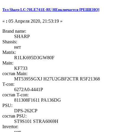
Тел Sharp LC-70LE741E-RU НЕвключается [РЕШЕНО]
«
:
05 Апреля 2020, 21:53:19 »
Brand name:
SHARP
Shassis:
нет
Matrix:
R1LK695D3GW80F
Main:
KF733
состав Main:
MT5395SGXJ H27U2GBF2CTR R5F21368
T-con:
6272A0-4441P
состав T-con:
811308F1611 PA136DG
PSU:
DPS-262CP
состав PSU:
ST9S101 STRA6069H
Invertor:
нет