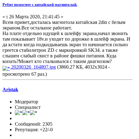
Ребят помогите с китайской магнитолай.
«
:
26 Марта 2020, 21:41:45 »
Всем привет,досталась магнитола китайская 2din с белым
экраном.Все остальное работает.
На плате отдельно идущей к шлейфу экрана,начал звонить
там показывает 18v.и уходит по дорожке в шлейф экрана. И
да кстати когда подкидываешь экран то начинается сильно
греется стабилитрон ZD с маркировкой SK34. а также
слышен слабый свист в районе фишки питания. Куда
копать?Может кто сталкивался с таким диагнозом?
20200326_164807.jpg
(3860.27 КБ, 4032x3024 -
просмотрено 67 раз.)
Aristak
Модератор
Специалист
Сообщений: 2305
Репутация: +22/-0