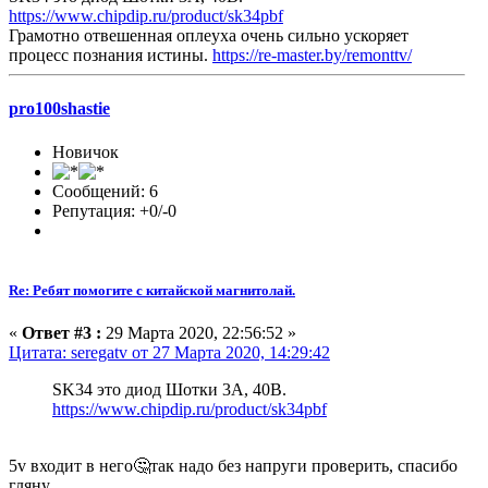
https://www.chipdip.ru/product/sk34pbf
Грамотно отвешенная оплеуха очень сильно ускоряет
процесс познания истины.
https://re-master.by/remonttv/
pro100shastie
Новичок
Сообщений: 6
Репутация: +0/-0
Re: Ребят помогите с китайской магнитолай.
«
Ответ #3 :
29 Марта 2020, 22:56:52 »
Цитата: seregatv от 27 Марта 2020, 14:29:42
SK34 это диод Шотки 3А, 40В.
https://www.chipdip.ru/product/sk34pbf
5v входит в него🤔так надо без напруги проверить, спасибо
гляну