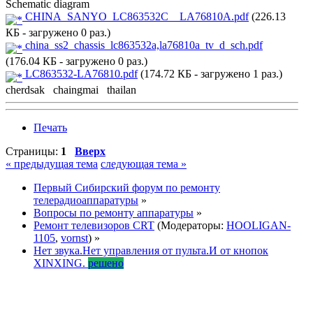
Schematic diagram
CHINA_SANYO_LC863532C__LA76810A.pdf
(226.13
КБ - загружено 0 раз.)
china_ss2_chassis_lc863532a,la76810a_tv_d_sch.pdf
(176.04 КБ - загружено 0 раз.)
LC863532-LA76810.pdf
(174.72 КБ - загружено 1 раз.)
cherdsak chaingmai thailan
Печать
Страницы:
1
Вверх
« предыдущая тема
следующая тема »
Первый Сибирский форум по ремонту
телерадиоаппаратуры
»
Вопросы по ремонту аппаратуры
»
Ремонт телевизоров CRT
(Модераторы:
HOOLIGAN-
1105
,
vornst
) »
Нет звука.Нет управления от пульта.И от кнопок
XINXING.
решено