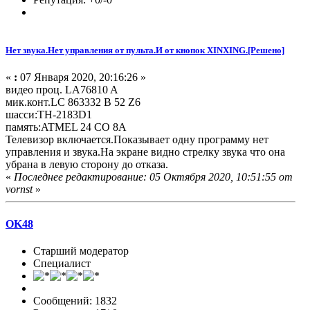
Нет звука.Нет управления от пульта.И от кнопок XINXING.[Решено]
«
:
07 Января 2020, 20:16:26 »
видео проц. LA76810 A
мик.конт.LC 863332 B 52 Z6
шасси:TH-2183D1
память:ATMEL 24 CO 8A
Телевизор включается.Показывает одну программу нет
управления и звука.На экране видно стрелку звука что она
убрана в левую сторону до отказа.
«
Последнее редактирование: 05 Октября 2020, 10:51:55 от
vornst
»
OK48
Старший модератор
Специалист
Сообщений: 1832