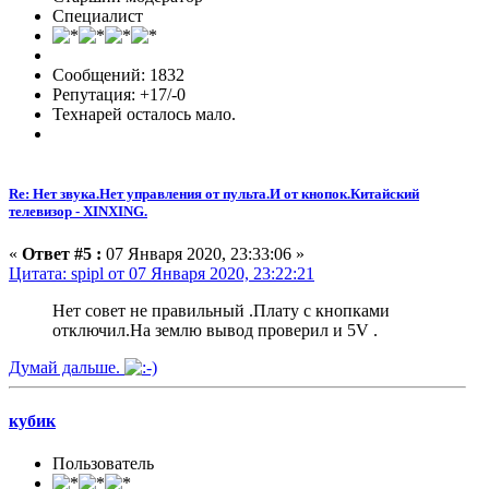
Специалист
Сообщений: 1832
Репутация: +17/-0
Технарей осталось мало.
Re: Нет звука.Нет управления от пульта.И от кнопок.Китайский
телевизор - XINXING.
«
Ответ #5 :
07 Января 2020, 23:33:06 »
Цитата: spipl от 07 Января 2020, 23:22:21
Нет совет не правильный .Плату с кнопками
отключил.На землю вывод проверил и 5V .
Думай дальше.
кубик
Пользователь