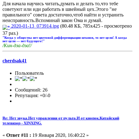
Для начала научись читать,думать и делать то,что тебе
советуют или иди работать в швейный цех.Этого "не
правильного" совета достаточно,чтоб найти и устранить
неисправность.Вспоминай закон Ома и думай.
2020-01-13_073914.jpg
(80.48 КБ, 785x425 - просмотрено
37 раз.)
"Когда у общества нет цветовой дифференциации штанов, то нет цели! А когда
нет цели — нет будущего!"
/Кин-дза-дза!/
cherdsak41
Пользователь
Сообщений: 26
Репутация: +0/-0
Re: Нет звука.Нет управления от пульта.И от кнопок.Китайский
телевизор - XINXING.
«
Ответ #11 :
19 Января 2020, 16:40:22 »