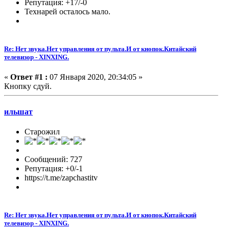
Репутация: +17/-0
Технарей осталось мало.
Re: Нет звука.Нет управления от пульта.И от кнопок.Китайский
телевизор - XINXING.
«
Ответ #1 :
07 Января 2020, 20:34:05 »
Кнопку сдуй.
ильшат
Старожил
Сообщений: 727
Репутация: +0/-1
https://t.me/zapchastitv
Re: Нет звука.Нет управления от пульта.И от кнопок.Китайский
телевизор - XINXING.