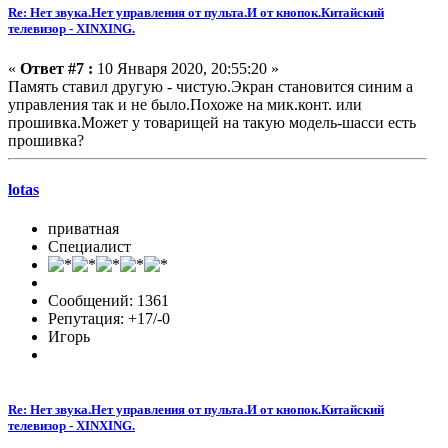
Re: Нет звука.Нет управления от пульта.И от кнопок.Китайский
телевизор - XINXING.
«
Ответ #7 :
10 Января 2020, 20:55:20 »
Память ставил другую - чистую.Экран становится синим а
управления так и не было.Похоже на мик.конт. или
прошивка.Может у товарищей на такую модель-шасси есть
прошивка?
lotas
приватная
Специалист
Сообщений: 1361
Репутация: +17/-0
Игорь
Re: Нет звука.Нет управления от пульта.И от кнопок.Китайский
телевизор - XINXING.