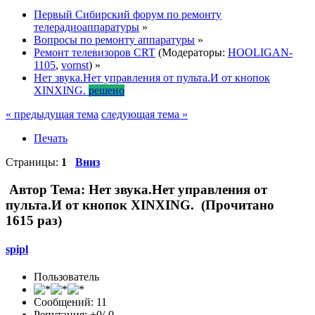
Первый Сибирский форум по ремонту
телерадиоаппаратуры
»
Вопросы по ремонту аппаратуры
»
Ремонт телевизоров CRT
(Модераторы:
HOOLIGAN-
1105
,
vornst
) »
Нет звука.Нет управления от пульта.И от кнопок
XINXING.
решено
« предыдущая тема
следующая тема »
Печать
Страницы:
1
Вниз
Автор
Тема: Нет звука.Нет управления от
пульта.И от кнопок XINXING. (Прочитано
1615 раз)
spipl
Пользователь
Сообщений: 11
Репутация: +0/-0