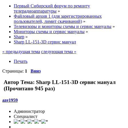
Первый Сибирский форум по ремонту
телерадиоаппаратуры
»
Файловый архив 1 (для зарегистрированных
пользователей, лимит скачиваний)
»
Телевизоры и мониторы схемы и сервис мануалы
»
Мониторы схемы и сервис мануалы
»
Sharp
»
Sharp LL-151-3D сервис мануал
« предыдущая тема
следующая тема »
Печать
Страницы:
1
Вниз
Автор
Тема: Sharp LL-151-3D сервис мануал
(Прочитано 945 раз)
aze1959
Администратор
Специалист