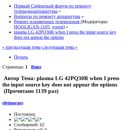
Первый Сибирский форум по ремонту
телерадиоаппаратуры
»
Вопросы по ремонту аппаратуры
»
Ремонт плазменных телевизоров
(Модераторы:
HOOLIGAN-1105
,
vornst
) »
plasma LG 42PQ30R when I press the input source key
does not appear the options
« предыдущая тема
следующая тема »
Печать
Страницы:
1
Вниз
Автор
Тема: plasma LG 42PQ30R when I press
the input source key does not appear the options
(Прочитано 1139 раз)
eletmoraes
Постоялец
Сообщений: 62
Репутация: +0/-0