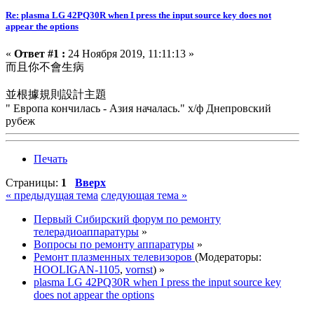
Re: plasma LG 42PQ30R when I press the input source key does not
appear the options
«
Ответ #1 :
24 Ноября 2019, 11:11:13 »
而且你不會生病
並根據規則設計主題
" Европа кончилась - Азия началась." х/ф Днепровский
рубеж
Печать
Страницы:
1
Вверх
« предыдущая тема
следующая тема »
Первый Сибирский форум по ремонту
телерадиоаппаратуры
»
Вопросы по ремонту аппаратуры
»
Ремонт плазменных телевизоров
(Модераторы:
HOOLIGAN-1105
,
vornst
) »
plasma LG 42PQ30R when I press the input source key
does not appear the options