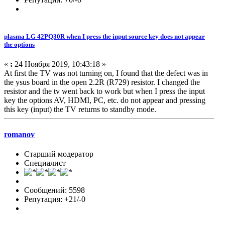
plasma LG 42PQ30R when I press the input source key does not appear
the options
«
:
24 Ноября 2019, 10:43:18 »
At first the TV was not turning on, I found that the defect was in
the ysus board in the open 2.2R (R729) resistor. I changed the
resistor and the tv went back to work but when I press the input
key the options AV, HDMI, PC, etc. do not appear and pressing
this key (input) the TV returns to standby mode.
romanov
Старший модератор
Специалист
Сообщений: 5598
Репутация: +21/-0