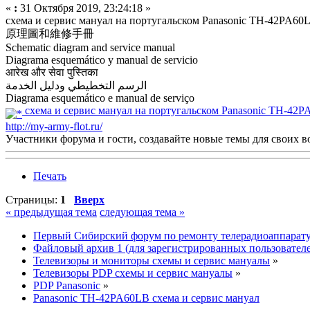
«
:
31 Октября 2019, 23:24:18 »
схема и сервис мануал на португальском Panasonic TH-42PA
原理圖和維修手冊
Schematic diagram and service manual
Diagrama esquemático y manual de servicio
आरेख और सेवा पुस्तिका
الرسم التخطيطي ودليل الخدمة
Diagrama esquemático e manual de serviço
схема и сервис мануал на португальском Panasonic TH-4
http://my-army-flot.ru/
Участники форума и гости, создавайте новые темы для своих в
Печать
Страницы:
1
Вверх
« предыдущая тема
следующая тема »
Первый Сибирский форум по ремонту телерадиоаппарат
Файловый архив 1 (для зарегистрированных пользовател
Телевизоры и мониторы схемы и сервис мануалы
»
Телевизоры PDP схемы и сервис мануалы
»
PDP Panasonic
»
Panasonic TH-42PA60LB схема и сервис мануал