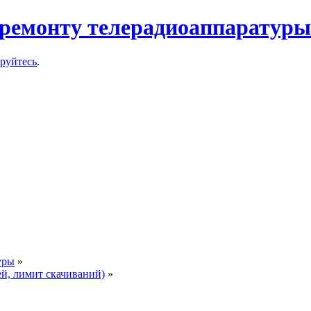
ремонту телерадиоаппаратуры
ируйтесь
.
уры
»
ей, лимит скачиваний)
»