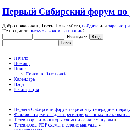
Первый Сибирский форум по 
Добро пожаловать,
Гость
. Пожалуйста,
войдите
или
зарегистр
Не получили
письмо с кодом активации
?
Начало
Помощь
Поиск
Поиск по базе полей
Календарь
Вход
Регистрация
Первый Сибирский форум по ремонту телерадиоаппарат
Файловый архив 1 (для зарегистрированных пользовател
Телевизоры и мониторы схемы и сервис мануалы
»
Телевизоры PDP схемы и сервис мануалы
»