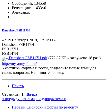
Сообщений: 134558
Репутация: +1433/-0
Александр
Datasheet FSB117H
«
:
19 Сентября 2019, 17:14:09 »
Datasheet FSB117H
FSB127H
FSB147H
Datasheet FSB117H.pdf
(772.87 КБ - загружено 18 раз.)
http://my-army-flot.ru/
Участники форума и гости, создавайте новые темы для
своих вопросов. Не пишите в личку.
Печать
Страницы:
1
Вверх
« предыдущая тема
следующая тема »
Первый Сибирский форум по ремонту