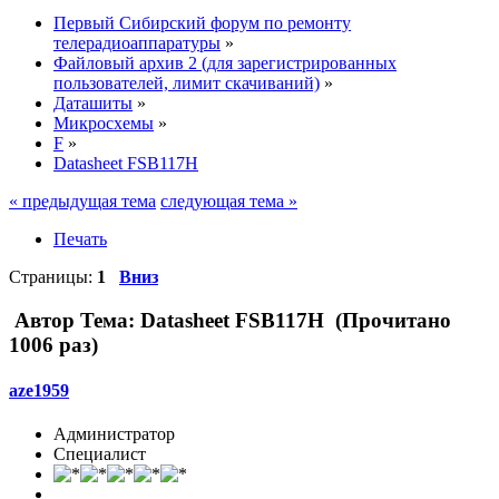
Первый Сибирский форум по ремонту
телерадиоаппаратуры
»
Файловый архив 2 (для зарегистрированных
пользователей, лимит скачиваний)
»
Даташиты
»
Микросхемы
»
F
»
Datasheet FSB117H
« предыдущая тема
следующая тема »
Печать
Страницы:
1
Вниз
Автор
Тема: Datasheet FSB117H (Прочитано
1006 раз)
aze1959
Администратор
Специалист