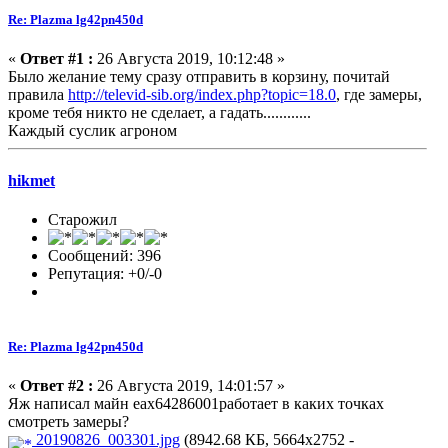
Re: Plazma lg42pn450d
«
Ответ #1 :
26 Августа 2019, 10:12:48 »
Было желание тему сразу отправить в корзину, почитай
правила
http://televid-sib.org/index.php?topic=18.0
, где замеры,
кроме тебя никто не сделает, а гадать............
Каждый суслик агроном
hikmet
Старожил
Сообщений: 396
Репутация: +0/-0
Re: Plazma lg42pn450d
«
Ответ #2 :
26 Августа 2019, 14:01:57 »
Яж написал майн еах64286001работает в каких точках
смотреть замеры?
20190826_003301.jpg
(8942.68 КБ, 5664x2752 -