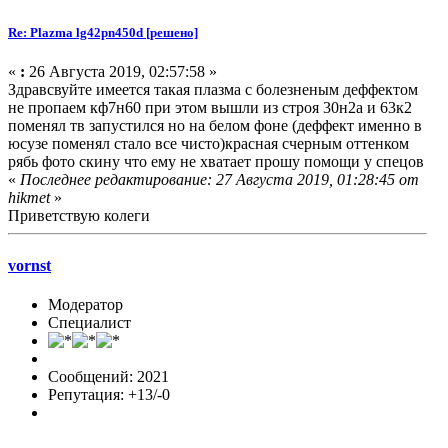
Re: Plazma lg42pn450d [решено]
«
:
26 Августа 2019, 02:57:58 »
Здравсвуйте имеется такая плазма с болезненым деффектом
не пропаем кф7н60 при этом вышли из строя 30н2а и 63к2
поменял тв запустился но на белом фоне (деффект именно в
юсузе поменял стало все чисто)красная счерным оттенком
рябь фото скину что ему не хватает прошу помощи у спецов
«
Последнее редактирование: 27 Августа 2019, 01:28:45 от
hikmet
»
Приветствую колеги
vornst
Модератор
Специалист
Сообщений: 2021
Репутация: +13/-0