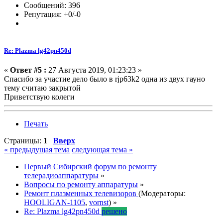
Сообщений: 396
Репутация: +0/-0
Re: Plazma lg42pn450d
«
Ответ #5 :
27 Августа 2019, 01:23:23 »
Спасибо за участие дело было в rjp63k2 одна из двух гауно
тему считаю закрытой
Приветствую колеги
Печать
Страницы:
1
Вверх
« предыдущая тема
следующая тема »
Первый Сибирский форум по ремонту
телерадиоаппаратуры
»
Вопросы по ремонту аппаратуры
»
Ремонт плазменных телевизоров
(Модераторы:
HOOLIGAN-1105
,
vornst
) »
Re: Plazma lg42pn450d
решено