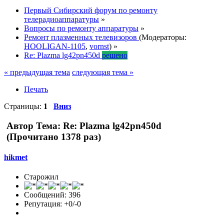
Первый Сибирский форум по ремонту
телерадиоаппаратуры
»
Вопросы по ремонту аппаратуры
»
Ремонт плазменных телевизоров
(Модераторы:
HOOLIGAN-1105
,
vornst
) »
Re: Plazma lg42pn450d
решено
« предыдущая тема
следующая тема »
Печать
Страницы:
1
Вниз
Автор
Тема: Re: Plazma lg42pn450d
(Прочитано 1378 раз)
hikmet
Старожил
Сообщений: 396
Репутация: +0/-0