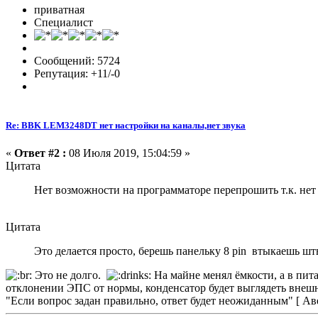
приватная
Специалист
Сообщений: 5724
Репутация: +11/-0
Re: BBK LEM3248DT нет настройки на каналы,нет звука
«
Ответ #2 :
08 Июля 2019, 15:04:59 »
Цитата
Нет возможности на программаторе перепрошить т.к. нет т
Цитата
Это делается просто, берешь панельку 8 pin втыкаешь шт
Это не долго.
На майне менял ёмкости, а в пит
отклонении ЭПС от нормы, конденсатор будет выглядеть внешне
"Если вопрос задан правильно, ответ будет неожиданным" [ А