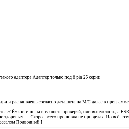
акого адаптера.Адаптер только под 8 pin 25 серии.
ыри и распаиваешь согласно даташита на М/С далее в программа
ателе? Ёмкости не на впуклость проверяй, или выпуклость, а ES
 здоровым..... Скорее всего прошивка не при делах. Но всё во
вессалом Подводный ]