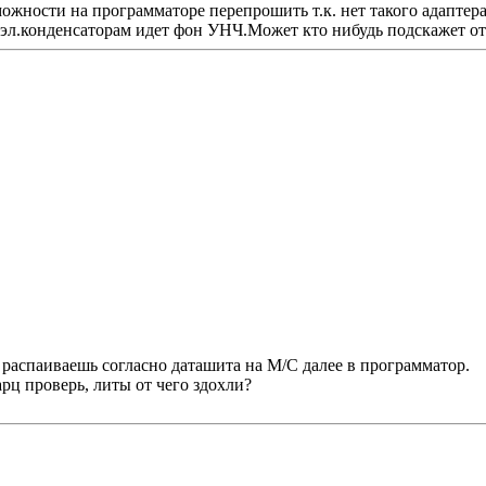
можности на программаторе перепрошить т.к. нет такого адаптера
эл.конденсаторам идет фон УНЧ.Может кто нибудь подскажет от
 распаиваешь согласно даташита на М/С далее в программатор.
рц проверь, литы от чего здохли?