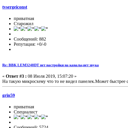
tvsergeiconst
приватная
Старожил
Сообщений: 882
Репутация: +0/-0
Re: BBK LEM3248DT нет настройки на каналы,нет звука
«
Ответ #3 :
08 Июля 2019, 15:07:20 »
На такую микросхему что то не видел панелек.Может быстрее 
grin59
приватная
Специалист
Сообщений: 5724