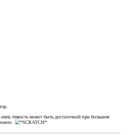
тор.
R-metr, ёмкость может быть достаточной при большом
зможно.