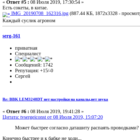
«
Ответ #5 :
08 Июля 2019, 17:30:54 »
Есть сокеты, в китае.
IMG_20190708_162316.jpg
(887.44 КБ, 1872x3328 - просмотр
Каждый суслик агроном
serg-161
приватная
Специалист
Сообщений: 1742
Репутация: +15/-0
Сергей
Re: BBK LEM3248DT нет настройки на каналы,нет звука
«
Ответ #6 :
08 Июля 2019, 19:41:28 »
Цитата: tvsergeiconst от 08 Июля 2019, 15:07:20
Может быстрее согласно даташиту распаять проводками?
Конечно быстрее и к бабке не ходи...