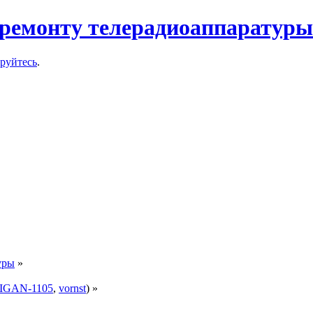
ремонту телерадиоаппаратуры
ируйтесь
.
уры
»
IGAN-1105
,
vornst
) »