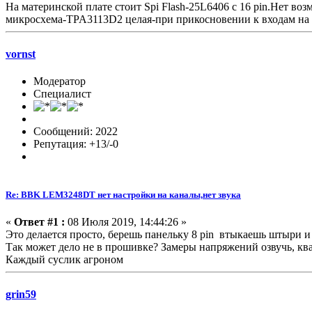
На материнской плате стоит Spi Flash-25L6406 c 16 pin.Нет воз
микросхема-TPA3113D2 целая-при прикосновении к входам на 
vornst
Модератор
Специалист
Сообщений: 2022
Репутация: +13/-0
Re: BBK LEM3248DT нет настройки на каналы,нет звука
«
Ответ #1 :
08 Июля 2019, 14:44:26 »
Это делается просто, берешь панельку 8 pin втыкаешь штыри и
Так может дело не в прошивке? Замеры напряжений озвучь, ква
Каждый суслик агроном
grin59