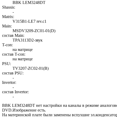
BBK LEM3248DT
Shassis:
-
Matrix:
V315B1-LE7 rev.c1
Main:
MSDV3209-ZC01-01(D)
состав Main:
TPA3113D2-звук
T-con:
на матрице
состав T-con:
на матрице
PSU:
TV3207-ZC02-01(B)
состав PSU:
-
Invertor:
-
состав Invertor:
-
BBK LEM3248DT нет настройки на каналы в режиме аналогового
DVD.Изображение есть.
На материнской плате были заменены вспухшие эл.конденсатор