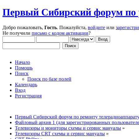
Первый Сибирский форум по 
Добро пожаловать,
Гость
. Пожалуйста,
войдите
или
зарегистр
Не получили
письмо с кодом активации
?
Начало
Помощь
Поиск
Поиск по базе полей
Календарь
Вход
Регистрация
Первый Сибирский форум по ремонту телерадиоаппарат
Файловый архив 1 (для зарегистрированных пользовател
Телевизоры и мониторы схемы и сервис мануалы
»
Телевизоры CRT схемы и сервис мануалы
»