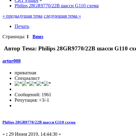
CRT Philips
»
Philips 28GR9770/22B шасси G110 схема
« предыдущая тема
следующая тема »
Печать
Страницы:
1
Вниз
Автор
Тема: Philips 28GR9770/22B шасси G110 сх
artur008
приватная
Специалист
Сообщений: 1961
Репутация: +3/-1
Philips 28GR9770/22B шасси G110 схема
«
:
29 Июня 2019, 14:44:30 »