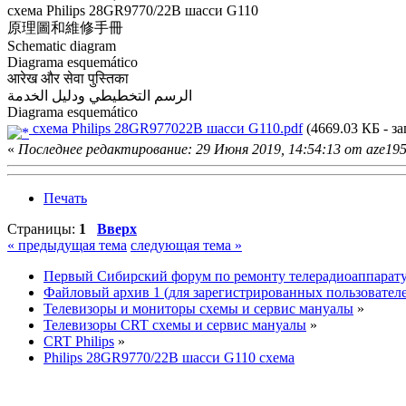
схема Philips 28GR9770/22B шасси G110
原理圖和維修手冊
Schematic diagram
Diagrama esquemático
आरेख और सेवा पुस्तिका
الرسم التخطيطي ودليل الخدمة
Diagrama esquemático
схема Philips 28GR977022B шасси G110.pdf
(4669.03 КБ - за
«
Последнее редактирование: 29 Июня 2019, 14:54:13 от aze19
Печать
Страницы:
1
Вверх
« предыдущая тема
следующая тема »
Первый Сибирский форум по ремонту телерадиоаппарат
Файловый архив 1 (для зарегистрированных пользовател
Телевизоры и мониторы схемы и сервис мануалы
»
Телевизоры CRT схемы и сервис мануалы
»
CRT Philips
»
Philips 28GR9770/22B шасси G110 схема