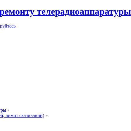
ремонту телерадиоаппаратуры
ируйтесь
.
уры
»
ей, лимит скачиваний)
»