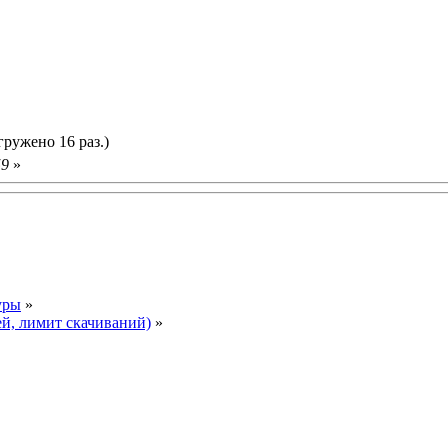
гружено 16 раз.)
59
»
уры
»
ей, лимит скачиваний)
»