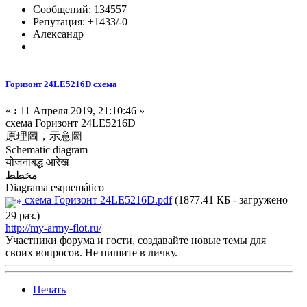
Сообщений: 134557
Репутация: +1433/-0
Александр
Горизонт 24LE5216D схема
«
:
11 Апреля 2019, 21:10:46 »
схема Горизонт 24LE5216D
原理圖，示意圖
Schematic diagram
योजनाबद्ध आरेख
مخطط
Diagrama esquemático
схема Горизонт 24LE5216D.pdf
(1877.41 КБ - загружено
29 раз.)
http://my-army-flot.ru/
Участники форума и гости, создавайте новые темы для
своих вопросов. Не пишите в личку.
Печать