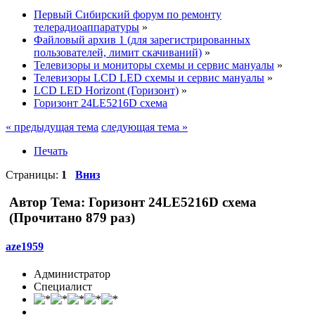
Первый Сибирский форум по ремонту
телерадиоаппаратуры
»
Файловый архив 1 (для зарегистрированных
пользователей, лимит скачиваний)
»
Телевизоры и мониторы схемы и сервис мануалы
»
Телевизоры LCD LED схемы и сервис мануалы
»
LCD LED Horizont (Горизонт)
»
Горизонт 24LE5216D схема
« предыдущая тема
следующая тема »
Печать
Страницы:
1
Вниз
Автор
Тема: Горизонт 24LE5216D схема
(Прочитано 879 раз)
aze1959
Администратор
Специалист