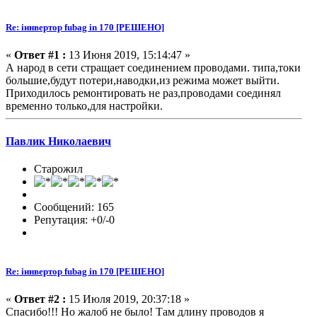
Re: iинвертор fubag in 170 [РЕШЕНО]
«
Ответ #1 :
13 Июня 2019, 15:14:47 »
А народ в сети стращает соединением проводами. типа,токи
большие,будут потери,наводки,из режима может выйти.
Приходилось ремонтировать не раз,проводами соединял
временно только,для настройки.
Павлик Николаевич
Старожил
Сообщений: 165
Репутация: +0/-0
Re: iинвертор fubag in 170 [РЕШЕНО]
«
Ответ #2 :
15 Июля 2019, 20:37:18 »
Спасибо!!! Но жалоб не было! Там длину проводов я