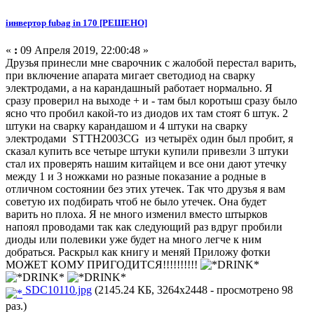
iинвертор fubag in 170 [РЕШЕНО]
«
:
09 Апреля 2019, 22:00:48 »
Друзья принесли мне сварочник с жалобой перестал варить,
при включение апарата мигает светодиод на сварку
электродами, а на карандашный работает нормально. Я
сразу проверил на выходе + и - там был коротыш сразу было
ясно что пробил какой-то из диодов их там стоят 6 штук. 2
штуки на сварку карандашом и 4 штуки на сварку
электродами STTH2003CG из четырёх один был пробит, я
сказал купить все четыре штуки купили привезли 3 штуки
стал их проверять нашим китайцем и все они дают утечку
между 1 и 3 ножками но разные показание а родные в
отличном состоянии без этих утечек. Так что друзья я вам
советую их подбирать чтоб не было утечек. Она будет
варить но плоха. Я не много изменил вместо штырков
напоял проводами так как следующий раз вдруг пробили
диоды или полевики уже будет на много легче к ним
добраться. Раскрыл как книгу и меняй Приложу фотки
МОЖЕТ КОМУ ПРИГОДИТСЯ!!!!!!!!!!
SDC10110.jpg
(2145.24 КБ, 3264x2448 - просмотрено 98
раз.)