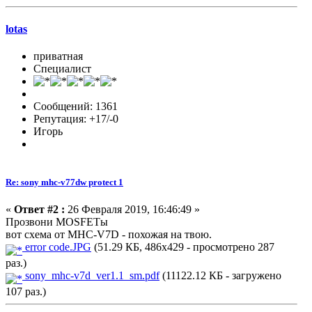
lotas
приватная
Специалист
Сообщений: 1361
Репутация: +17/-0
Игорь
Re: sony mhc-v77dw protect 1
«
Ответ #2 :
26 Февраля 2019, 16:46:49 »
Прозвони MOSFETы
вот схема от MHC-V7D - похожая на твою.
error code.JPG
(51.29 КБ, 486x429 - просмотрено 287
раз.)
sony_mhc-v7d_ver1.1_sm.pdf
(11122.12 КБ - загружено
107 раз.)