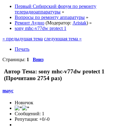
Первый Сибирский форум по ремонту
телерадиоаппаратуры
»
Вопросы по ремонту аппаратуры
»
Ремонт Аудио
(Модератор:
Aristak
) »
sony mhc-v77dw protect 1
« предыдущая тема
следующая тема »
Печать
Страницы:
1
Вниз
Автор
Тема: sony mhc-v77dw protect 1
(Прочитано 2754 раз)
mayc
Новичок
Сообщений: 1
Репутация: +0/-0