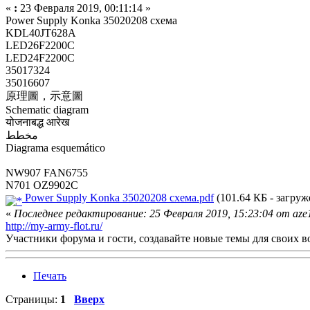
«
:
23 Февраля 2019, 00:11:14 »
Power Supply Konka 35020208 схема
KDL40JT628A
LED26F2200C
LED24F2200C
35017324
35016607
原理圖，示意圖
Schematic diagram
योजनाबद्ध आरेख
مخطط
Diagrama esquemático
NW907 FAN6755
N701 OZ9902C
Power Supply Konka 35020208 схема.pdf
(101.64 КБ - загруже
«
Последнее редактирование: 25 Февраля 2019, 15:23:04 от aze
http://my-army-flot.ru/
Участники форума и гости, создавайте новые темы для своих в
Печать
Страницы:
1
Вверх