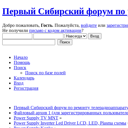
Первый Сибирский форум по 
Добро пожаловать,
Гость
. Пожалуйста,
войдите
или
зарегистр
Не получили
письмо с кодом активации
?
Начало
Помощь
Поиск
Поиск по базе полей
Календарь
Вход
Регистрация
Первый Сибирский форум по ремонту телерадиоаппарат
Файловый архив 1 (для зарегистрированных пользовател
Power Supply TV MNT
»
Power Supply Inverter Led Driver LCD, LED, Plasma схемы