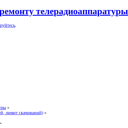
ремонту телерадиоаппаратуры
ируйтесь
.
уры
»
ей, лимит скачиваний)
»
»