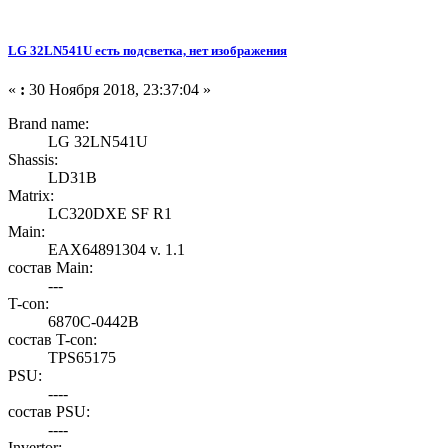
LG 32LN541U есть подсветка, нет изображения
«
:
30 Ноября 2018, 23:37:04 »
Brand name:
LG 32LN541U
Shassis:
LD31B
Matrix:
LC320DXE SF R1
Main:
EAX64891304 v. 1.1
состав Main:
---
T-con:
6870C-0442B
состав T-con:
TPS65175
PSU:
----
состав PSU:
----
Invertor: