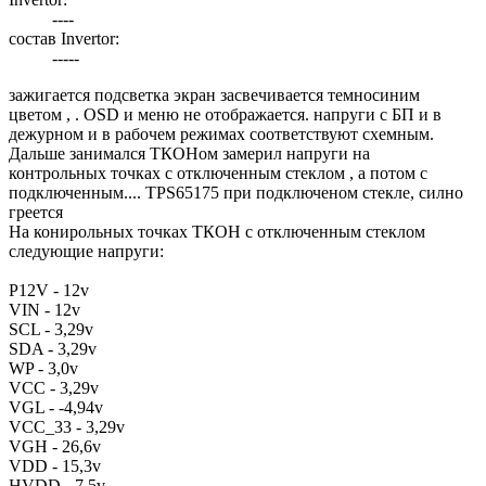
----
состав Invertor:
-----
зажигается подсветка экран засвечивается темносиним
цветом , . OSD и меню не отображается. напруги с БП и в
дежурном и в рабочем режимах соответствуют схемным.
Дальше занимался ТКОНом замерил напруги на
контрольных точках с отключенным стеклом , а потом с
подключенным.... TPS65175 при подключеном стекле, силно
греется
На конирольных точках ТКОН с отключенным стеклом
следующие напруги:
P12V - 12v
VIN - 12v
SCL - 3,29v
SDA - 3,29v
WP - 3,0v
VCC - 3,29v
VGL - -4,94v
VCC_33 - 3,29v
VGH - 26,6v
VDD - 15,3v
HVDD - 7,5v