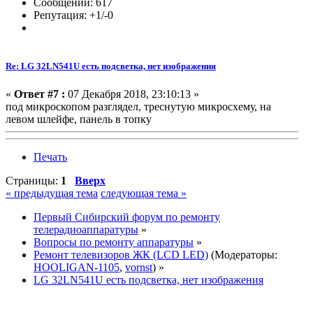
Сообщений: 617
Репутация: +1/-0
Re: LG 32LN541U есть подсветка, нет изображения
«
Ответ #7 :
07 Декабря 2018, 23:10:13 »
под микроскопом разглядел, треснутую микросхему, на
левом шлейфе, панель в топку
Печать
Страницы:
1
Вверх
« предыдущая тема
следующая тема »
Первый Сибирский форум по ремонту
телерадиоаппаратуры
»
Вопросы по ремонту аппаратуры
»
Ремонт телевизоров ЖК (LCD LED)
(Модераторы:
HOOLIGAN-1105
,
vornst
) »
LG 32LN541U есть подсветка, нет изображения