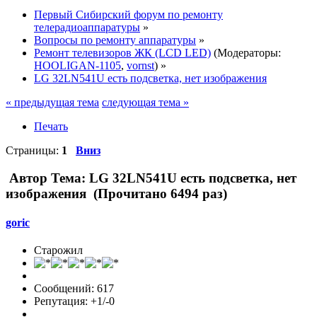
Первый Сибирский форум по ремонту
телерадиоаппаратуры
»
Вопросы по ремонту аппаратуры
»
Ремонт телевизоров ЖК (LCD LED)
(Модераторы:
HOOLIGAN-1105
,
vornst
) »
LG 32LN541U есть подсветка, нет изображения
« предыдущая тема
следующая тема »
Печать
Страницы:
1
Вниз
Автор
Тема: LG 32LN541U есть подсветка, нет
изображения (Прочитано 6494 раз)
goric
Старожил
Сообщений: 617
Репутация: +1/-0