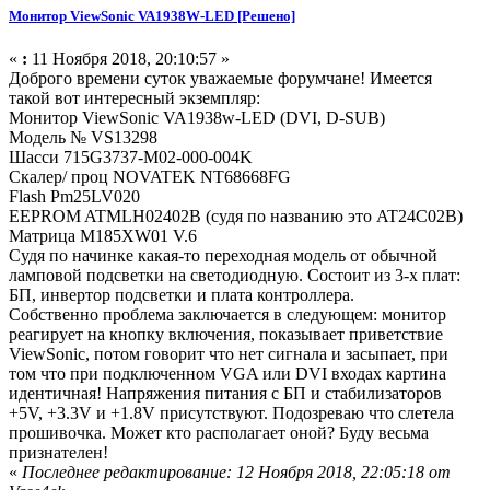
Монитор ViewSonic VA1938W-LED [Решено]
«
:
11 Ноября 2018, 20:10:57 »
Доброго времени суток уважаемые форумчане! Имеется
такой вот интересный экземпляр:
Монитор ViewSonic VA1938w-LED (DVI, D-SUB)
Модель № VS13298
Шасси 715G3737-M02-000-004K
Скалер/ проц NOVATEK NT68668FG
Flash Pm25LV020
EEPROM ATMLH02402B (судя по названию это AT24C02B)
Матрица M185XW01 V.6
Судя по начинке какая-то переходная модель от обычной
ламповой подсветки на светодиодную. Состоит из 3-х плат:
БП, инвертор подсветки и плата контроллера.
Собственно проблема заключается в следующем: монитор
реагирует на кнопку включения, показывает приветствие
ViewSonic, потом говорит что нет сигнала и засыпает, при
том что при подключенном VGA или DVI входах картина
идентичная! Напряжения питания с БП и стабилизаторов
+5V, +3.3V и +1.8V присутствуют. Подозреваю что слетела
прошивочка. Может кто располагает оной? Буду весьма
признателен!
«
Последнее редактирование: 12 Ноября 2018, 22:05:18 от