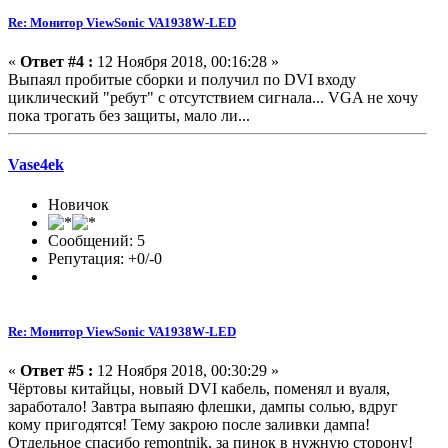
Re: Монитор ViewSonic VA1938W-LED
«
Ответ #4 :
12 Ноября 2018, 00:16:28 »
Выпаял пробитые сборки и получил по DVI входу
циклический "ребут" с отсутствием сигнала... VGA не хочу
пока трогать без защиты, мало ли...
Vase4ek
Новичок
Сообщений: 5
Репутация: +0/-0
Re: Монитор ViewSonic VA1938W-LED
«
Ответ #5 :
12 Ноября 2018, 00:30:29 »
Чёртовы китайцы, новый DVI кабель, поменял и вуаля,
заработало! Завтра выпаяю флешки, дампы солью, вдруг
кому пригодятся! Тему закрою после заливки дампа!
Отдельное спасибо remontnik, за пинок в нужную сторону!