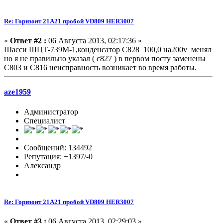
Re: Горизонт 21A21 пробой VD809 HER3007
«
Ответ #2 :
06 Августа 2013, 02:17:36 »
Шасси ШЦТ-739М-1,конденсатор С828 100,0 на200v менял
но я не правильно указал ( с827 ) в первом посту заменены
С803 и С816 неисправность возникает во время работы.
aze1959
Администратор
Специалист
Сообщений: 134492
Репутация: +1397/-0
Александр
Re: Горизонт 21A21 пробой VD809 HER3007
«
Ответ #3 :
06 Августа 2013, 02:29:03 »