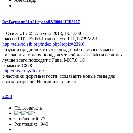
Александр
Re: Горизонт 21A21 пробой VD809 HER3007
«
Ответ #1 :
05 Августа 2013, 19:47:00 »
шасси ШЦТ-739M-1 или шасси ШЦТ-739M2-1
http://televid-sib.org/index.php?topic=239.0
разумно предположить что диод пробивается в момент
включения. У меня попадался такой дефект. Менял с лома-
лучше всего подходит с Funai MK7,8, 10
и замени C828
http://my-army-flot.ru/
Участники форума и гости, создавайте новые темы для
своих вопросов. Не пишите в личку.
2258
Пользователь
Сообщений: 27
Репутация: +0/-0