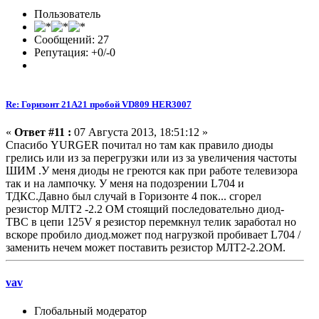
Пользователь
Сообщений: 27
Репутация: +0/-0
Re: Горизонт 21A21 пробой VD809 HER3007
«
Ответ #11 :
07 Августа 2013, 18:51:12 »
Спасибо YURGER почитал но там как правило диоды
грелись или из за перегрузки или из за увеличения частоты
ШИМ .У меня диоды не греются как при работе телевизора
так и на лампочку. У меня на подозрении L704 и
ТДКС.Давно был случай в Горизонте 4 пок... сгорел
резистор МЛТ2 -2.2 ОМ стоящий последовательно диод-
ТВС в цепи 125V я резистор перемкнул телик заработал но
вскоре пробило диод.может под нагрузкой пробивает L704 /
заменить нечем может поставить резистор МЛТ2-2.2ОМ.
vav
Глобальный модератор