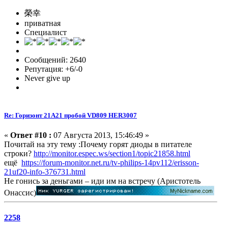
榮幸
приватная
Специалист
Сообщений: 2640
Репутация: +6/-0
Never give up
Re: Горизонт 21A21 пробой VD809 HER3007
«
Ответ #10 :
07 Августа 2013, 15:46:49 »
Почитай на эту тему :Почему горят диоды в питателе
строки?
http://monitor.espec.ws/section1/topic21858.html
ещё
https://forum-monitor.net.ru/tv-philips-14pv112/erisson-
21uf20-info-376731.html
Не гонись за деньгами – иди им на встречу (Аристотель
Онассис)
2258