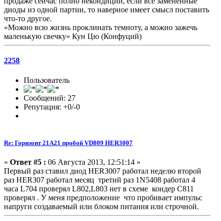
продаже сейчас полно некондиции, если все замененные
диоды из одной партии, то наверное имеет смысл поставить
что-то другое.
«Можно всю жизнь проклинать темноту, а можно зажечь
маленькую свечку» Кун Цю (Конфуций)
2258
Пользователь
Сообщений: 27
Репутация: +0/-0
Re: Горизонт 21A21 пробой VD809 HER3007
«
Ответ #5 :
06 Августа 2013, 12:51:14 »
Первый раз ставил диод HER3007 работал неделю второй
раз HER307 работал месяц третий раз 1N5408 работал 4
часа L704 проверял L802,L803 нет в схеме кондер С811
проверял . У меня предположение что пробивает импульс
напруги создаваемый или блоком питания или строчной.