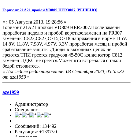
Горизонт 21A21 пробой VD809 HER3007 [РЕШЕНО]
«
:
05 Августа 2013, 19:28:56 »
Горизонт 21A21 пробой VD809 HER3007.После замены
проработал неделю и пробой короткое,заменен на FR307
заменены С823,С827,С715,С718 напряжения в норме 115V.
14.8V, 11.8V, 7.98V, 4.97V, 3.3V проработал месяц и пробой
срабатывание защиты .Диоды в выходных цепях не
греются.ТПИ греется градусов 45-50С конденсатор С812
заменен .ТДКС не греется.Может кто встречался с такой
бедой отзовитесь.
«
Последнее редактирование: 03 Сентября 2020, 05:55:32
от aze1959
»
aze1959
Администратор
Специалист
Сообщений: 134492
Репутация: +1397/-0