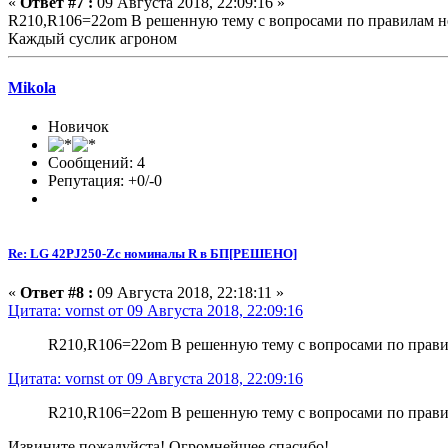
«
Ответ #7 :
09 Августа 2018, 22:09:16 »
R210,R106=22om В решенную тему с вопросами по правилам не
Каждый суслик агроном
Mikola
Новичок
Сообщений: 4
Репутация: +0/-0
Re: LG 42PJ250-Zc номиналы R в БП[РЕШЕНО]
«
Ответ #8 :
09 Августа 2018, 22:18:11 »
Цитата: vornst от 09 Августа 2018, 22:09:16
R210,R106=22om В решенную тему с вопросами по правил
Цитата: vornst от 09 Августа 2018, 22:09:16
R210,R106=22om В решенную тему с вопросами по правил
Извините пожалуйста! Огромнейшее спасибо!