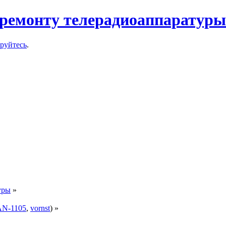
ремонту телерадиоаппаратуры
ируйтесь
.
уры
»
N-1105
,
vornst
) »