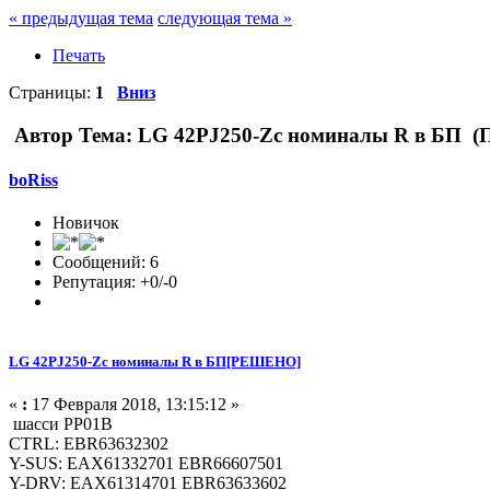
« предыдущая тема
следующая тема »
Печать
Страницы:
1
Вниз
Автор
Тема: LG 42PJ250-Zc номиналы R в БП (П
boRiss
Новичок
Сообщений: 6
Репутация: +0/-0
LG 42PJ250-Zc номиналы R в БП[РЕШЕНО]
«
:
17 Февраля 2018, 13:15:12 »
шасси PP01B
CTRL: EBR63632302
Y-SUS: EAX61332701 EBR66607501
Y-DRV: EAX61314701 EBR63633602