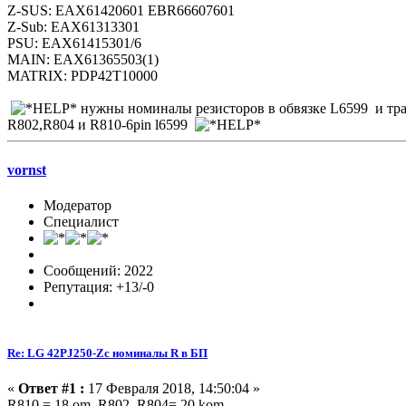
Z-SUS: EAX61420601 EBR66607601
Z-Sub: EAX61313301
PSU: EAX61415301/6
MAIN: EAX61365503(1)
MATRIX: PDP42T10000
нужны номиналы резисторов в обвязке L6599 и тр
R802,R804 и R810-6pin l6599
vornst
Модератор
Специалист
Сообщений: 2022
Репутация: +13/-0
Re: LG 42PJ250-Zc номиналы R в БП
«
Ответ #1 :
17 Февраля 2018, 14:50:04 »
R810 = 18 om, R802, R804= 20 kom