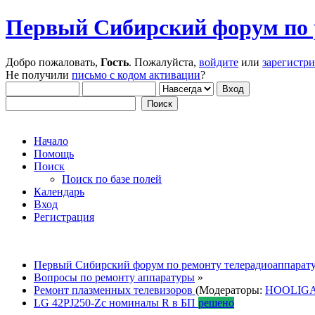
Первый Сибирский форум по 
Добро пожаловать,
Гость
. Пожалуйста,
войдите
или
зарегистр
Не получили
письмо с кодом активации
?
Начало
Помощь
Поиск
Поиск по базе полей
Календарь
Вход
Регистрация
Первый Сибирский форум по ремонту телерадиоаппарат
Вопросы по ремонту аппаратуры
»
Ремонт плазменных телевизоров
(Модераторы:
HOOLIGA
LG 42PJ250-Zc номиналы R в БП
решено