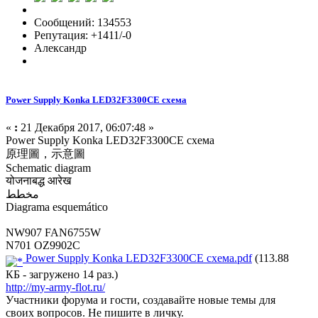
Сообщений: 134553
Репутация: +1411/-0
Александр
Power Supply Konka LED32F3300CE схема
«
:
21 Декабря 2017, 06:07:48 »
Power Supply Konka LED32F3300CE схема
原理圖，示意圖
Schematic diagram
योजनाबद्ध आरेख
مخطط
Diagrama esquemático
NW907 FAN6755W
N701 OZ9902C
Power Supply Konka LED32F3300CE схема.pdf
(113.88
КБ - загружено 14 раз.)
http://my-army-flot.ru/
Участники форума и гости, создавайте новые темы для
своих вопросов. Не пишите в личку.