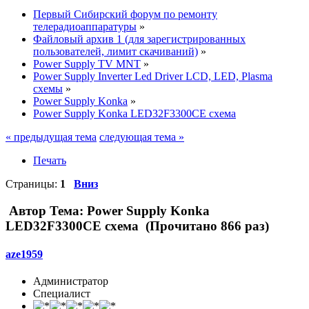
Первый Сибирский форум по ремонту
телерадиоаппаратуры
»
Файловый архив 1 (для зарегистрированных
пользователей, лимит скачиваний)
»
Power Supply TV MNT
»
Power Supply Inverter Led Driver LCD, LED, Plasma
схемы
»
Power Supply Konka
»
Power Supply Konka LED32F3300CE схема
« предыдущая тема
следующая тема »
Печать
Страницы:
1
Вниз
Автор
Тема: Power Supply Konka
LED32F3300CE схема (Прочитано 866 раз)
aze1959
Администратор
Специалист