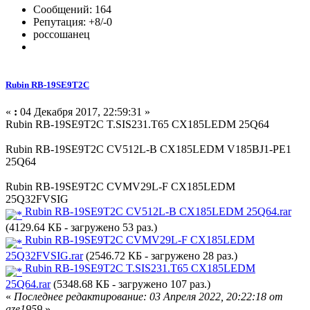
Сообщений: 164
Репутация: +8/-0
россошанец
Rubin RB-19SE9T2C
«
:
04 Декабря 2017, 22:59:31 »
Rubin RB-19SE9T2C T.SIS231.T65 CX185LEDM 25Q64
Rubin RB-19SE9T2C CV512L-B CX185LEDM V185BJ1-PE1
25Q64
Rubin RB-19SE9T2C CVMV29L-F CX185LEDM
25Q32FVSIG
Rubin RB-19SE9T2C CV512L-B CX185LEDM 25Q64.rar
(4129.64 КБ - загружено 53 раз.)
Rubin RB-19SE9T2C CVMV29L-F CX185LEDM
25Q32FVSIG.rar
(2546.72 КБ - загружено 28 раз.)
Rubin RB-19SE9T2C T.SIS231.T65 CX185LEDM
25Q64.rar
(5348.68 КБ - загружено 107 раз.)
«
Последнее редактирование: 03 Апреля 2022, 20:22:18 от
aze1959
»