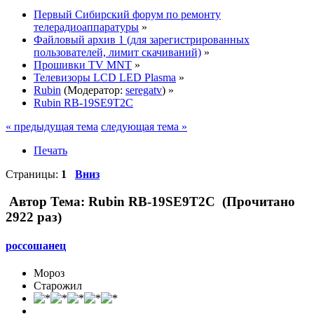
Первый Сибирский форум по ремонту
телерадиоаппаратуры
»
Файловый архив 1 (для зарегистрированных
пользователей, лимит скачиваний)
»
Прошивки TV MNT
»
Телевизоры LCD LED Plasma
»
Rubin
(Модератор:
seregatv
) »
Rubin RB-19SE9T2C
« предыдущая тема
следующая тема »
Печать
Страницы:
1
Вниз
Автор
Тема: Rubin RB-19SE9T2C (Прочитано
2922 раз)
россошанец
Мороз
Старожил