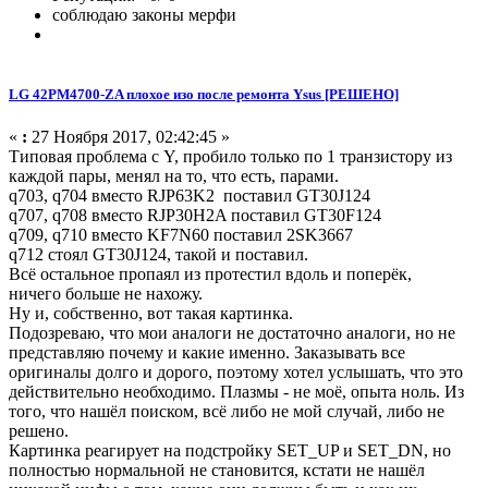
соблюдаю законы мерфи
LG 42PM4700-ZA плохое изо после ремонта Ysus [РЕШЕНО]
«
:
27 Ноября 2017, 02:42:45 »
Типовая проблема с Y, пробило только по 1 транзистору из
каждой пары, менял на то, что есть, парами.
q703, q704 вместо RJP63K2 поставил GT30J124
q707, q708 вместо RJP30H2A поставил GT30F124
q709, q710 вместо KF7N60 поставил 2SK3667
q712 стоял GT30J124, такой и поставил.
Всё остальное пропаял из протестил вдоль и поперёк,
ничего больше не нахожу.
Ну и, собственно, вот такая картинка.
Подозреваю, что мои аналоги не достаточно аналоги, но не
представляю почему и какие именно. Заказывать все
оригиналы долго и дорого, поэтому хотел услышать, что это
действительно необходимо. Плазмы - не моё, опыта ноль. Из
того, что нашёл поиском, всё либо не мой случай, либо не
решено.
Картинка реагирует на подстройку SET_UP и SET_DN, но
полностью нормальной не становится, кстати не нашёл