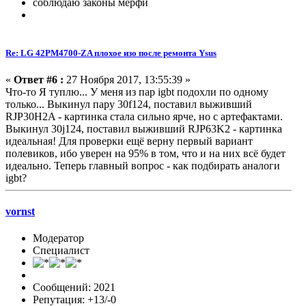
соблюдаю законы мерфи
Re: LG 42PM4700-ZA плохое изо после ремонта Ysus
«
Ответ #6 :
27 Ноября 2017, 13:55:39 »
Что-то Я туплю... У меня из пар igbt подохли по одному
только... Выкинул пару 30f124, поставил выживший
RJP30H2A - картинка стала сильно ярче, но с артефактами.
Выкинул 30j124, поставил выживший RJP63K2 - картинка
идеальная! Для проверки ещё верну первый вариант
полевиков, ибо уверен на 95% в том, что и на них всё будет
идеально. Теперь главный вопрос - как подбирать аналоги
igbt?
vornst
Модератор
Специалист
Сообщений: 2021
Репутация: +13/-0