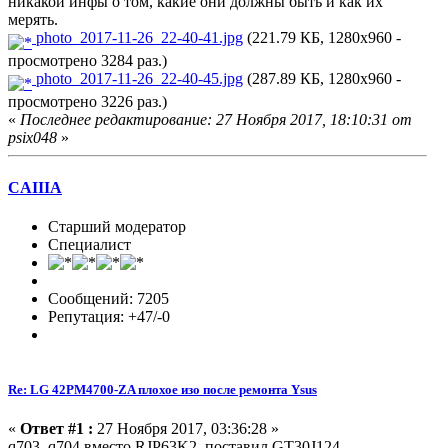
никакой инфы о том, какие они должны быть и как их
мерять.
photo_2017-11-26_22-40-41.jpg
(221.79 КБ, 1280x960 -
просмотрено 3284 раз.)
photo_2017-11-26_22-40-45.jpg
(287.89 КБ, 1280x960 -
просмотрено 3226 раз.)
«
Последнее редактирование: 27 Ноября 2017, 18:10:31 от
psix048
»
CAIIIA
Старший модератор
Специалист
Сообщений: 7205
Репутация: +47/-0
Re: LG 42PM4700-ZA плохое изо после ремонта Ysus
«
Ответ #1 :
27 Ноября 2017, 03:36:28 »
q703, q704 вместо RJP63K2 поставил GT30J124