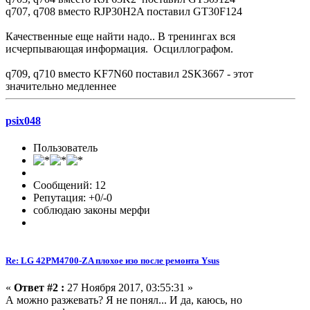
q707, q708 вместо RJP30H2A поставил GT30F124
Качественные еще найти надо.. В тренингах вся
исчерпывающая информация. Осциллографом.
q709, q710 вместо KF7N60 поставил 2SK3667 - этот
значительно медленнее
psix048
Пользователь
Сообщений: 12
Репутация: +0/-0
соблюдаю законы мерфи
Re: LG 42PM4700-ZA плохое изо после ремонта Ysus
«
Ответ #2 :
27 Ноября 2017, 03:55:31 »
А можно разжевать? Я не понял... И да, каюсь, но