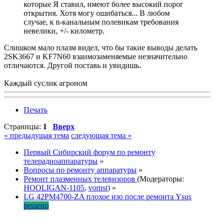
которые Я ставил, имеют более высокий порог
открытия. Хотя могу ошибаться... В любом
случае, к n-канальным полевикам требования
невелики, +/- километр.
Слишком мало плазм видел, что бы такие выводы делать
2SK3667 и KF7N60 взаимозаменяемые незначительно
отличаются. Другой поставь и увидишь.
Каждый суслик агроном
Печать
Страницы:
1
Вверх
« предыдущая тема
следующая тема »
Первый Сибирский форум по ремонту
телерадиоаппаратуры
»
Вопросы по ремонту аппаратуры
»
Ремонт плазменных телевизоров
(Модераторы:
HOOLIGAN-1105
,
vornst
) »
LG 42PM4700-ZA плохое изо после ремонта Ysus
решено