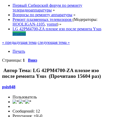
Первый Сибирский форум по ремонту
телерадиоаппаратуры
»
Вопросы по ремонту аппаратуры
»
Ремонт плазменных телевизоров
(Модераторы:
HOOLIGAN-1105
,
vornst
) »
LG 42PM4700-ZA плохое изо после ремонта Ysus
решено
« предыдущая тема
следующая тема »
Печать
Страницы:
1
Вниз
Автор
Тема: LG 42PM4700-ZA плохое изо
после ремонта Ysus (Прочитано 15604 раз)
psix048
Пользователь
Сообщений: 12
Репутация: +0/-0