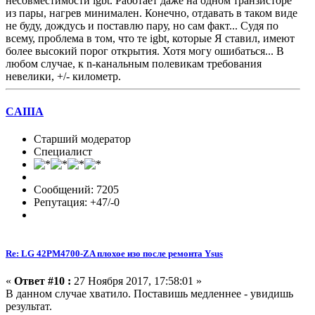
несовместимости igbt. Работает даже на одном транзисторе
из пары, нагрев минимален. Конечно, отдавать в таком виде
не буду, дождусь и поставлю пару, но сам факт... Судя по
всему, проблема в том, что те igbt, которые Я ставил, имеют
более высокий порог открытия. Хотя могу ошибаться... В
любом случае, к n-канальным полевикам требования
невелики, +/- километр.
CAIIIA
Старший модератор
Специалист
Сообщений: 7205
Репутация: +47/-0
Re: LG 42PM4700-ZA плохое изо после ремонта Ysus
«
Ответ #10 :
27 Ноября 2017, 17:58:01 »
В данном случае хватило. Поставишь медленнее - увидишь
результат.