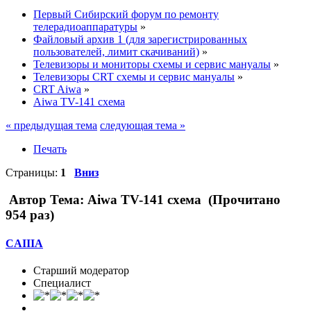
Первый Сибирский форум по ремонту
телерадиоаппаратуры
»
Файловый архив 1 (для зарегистрированных
пользователей, лимит скачиваний)
»
Телевизоры и мониторы схемы и сервис мануалы
»
Телевизоры CRT схемы и сервис мануалы
»
CRT Aiwa
»
Aiwa TV-141 схема
« предыдущая тема
следующая тема »
Печать
Страницы:
1
Вниз
Автор
Тема: Aiwa TV-141 схема (Прочитано
954 раз)
CAIIIA
Старший модератор
Специалист