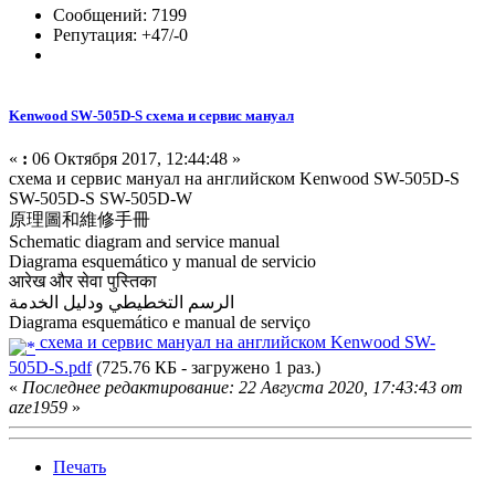
Сообщений: 7199
Репутация: +47/-0
Kenwood SW-505D-S схема и сервис мануал
«
:
06 Октября 2017, 12:44:48 »
схема и сервис мануал на английском Kenwood SW-505D-S
SW-505D-S SW-505D-W
原理圖和維修手冊
Schematic diagram and service manual
Diagrama esquemático y manual de servicio
आरेख और सेवा पुस्तिका
الرسم التخطيطي ودليل الخدمة
Diagrama esquemático e manual de serviço
схема и сервис мануал на английском Kenwood SW-
505D-S.pdf
(725.76 КБ - загружено 1 раз.)
«
Последнее редактирование: 22 Августа 2020, 17:43:43 от
aze1959
»
Печать