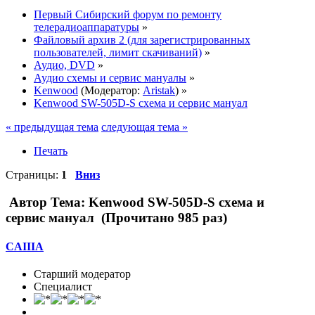
Первый Сибирский форум по ремонту
телерадиоаппаратуры
»
Файловый архив 2 (для зарегистрированных
пользователей, лимит скачиваний)
»
Аудио, DVD
»
Аудио схемы и сервис мануалы
»
Kenwood
(Модератор:
Aristak
) »
Kenwood SW-505D-S схема и сервис мануал
« предыдущая тема
следующая тема »
Печать
Страницы:
1
Вниз
Автор
Тема: Kenwood SW-505D-S схема и
сервис мануал (Прочитано 985 раз)
CAIIIA
Старший модератор
Специалист