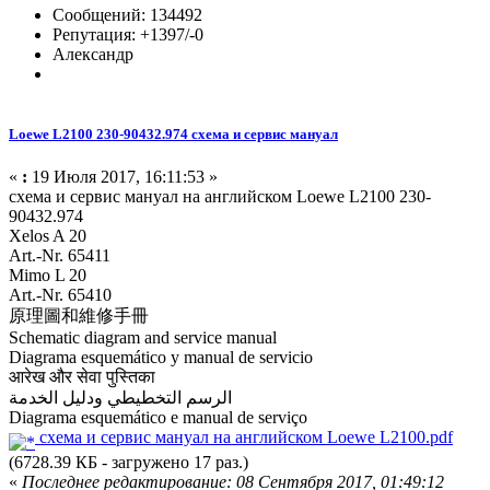
Сообщений: 134492
Репутация: +1397/-0
Александр
Loewe L2100 230-90432.974 схема и сервис мануал
«
:
19 Июля 2017, 16:11:53 »
схема и сервис мануал на английском Loewe L2100 230-
90432.974
Xelos A 20
Art.-Nr. 65411
Mimo L 20
Art.-Nr. 65410
原理圖和維修手冊
Schematic diagram and service manual
Diagrama esquemático y manual de servicio
आरेख और सेवा पुस्तिका
الرسم التخطيطي ودليل الخدمة
Diagrama esquemático e manual de serviço
схема и сервис мануал на английском Loewe L2100.pdf
(6728.39 КБ - загружено 17 раз.)
«
Последнее редактирование: 08 Сентября 2017, 01:49:12