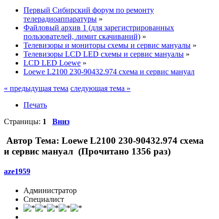
Первый Сибирский форум по ремонту
телерадиоаппаратуры
»
Файловый архив 1 (для зарегистрированных
пользователей, лимит скачиваний)
»
Телевизоры и мониторы схемы и сервис мануалы
»
Телевизоры LCD LED схемы и сервис мануалы
»
LCD LED Loewe
»
Loewe L2100 230-90432.974 схема и сервис мануал
« предыдущая тема
следующая тема »
Печать
Страницы:
1
Вниз
Автор
Тема: Loewe L2100 230-90432.974 схема
и сервис мануал (Прочитано 1356 раз)
aze1959
Администратор
Специалист