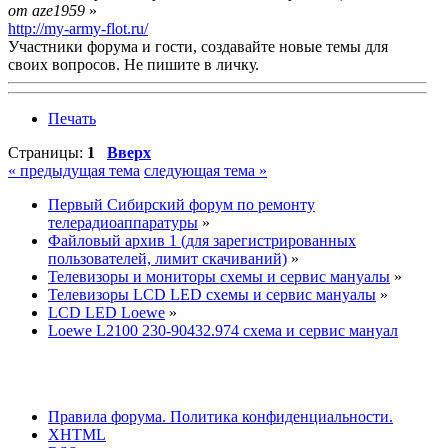
от aze1959
»
http://my-army-flot.ru/
Участники форума и гости, создавайте новые темы для
своих вопросов. Не пишите в личку.
Печать
Страницы:
1
Вверх
« предыдущая тема
следующая тема »
Первый Сибирский форум по ремонту
телерадиоаппаратуры
»
Файловый архив 1 (для зарегистрированных
пользователей, лимит скачиваний)
»
Телевизоры и мониторы схемы и сервис мануалы
»
Телевизоры LCD LED схемы и сервис мануалы
»
LCD LED Loewe
»
Loewe L2100 230-90432.974 схема и сервис мануал
Правила форума.
Политика конфиденциальности.
XHTML