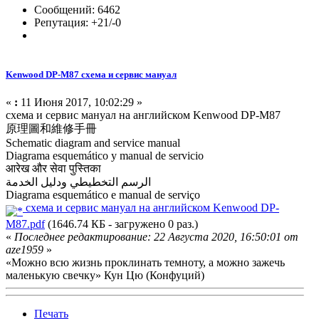
Сообщений: 6462
Репутация: +21/-0
Kenwood DP-M87 схема и сервис мануал
«
:
11 Июня 2017, 10:02:29 »
схема и сервис мануал на английском Kenwood DP-M87
原理圖和維修手冊
Schematic diagram and service manual
Diagrama esquemático y manual de servicio
आरेख और सेवा पुस्तिका
الرسم التخطيطي ودليل الخدمة
Diagrama esquemático e manual de serviço
схема и сервис мануал на английском Kenwood DP-
M87.pdf
(1646.74 КБ - загружено 0 раз.)
«
Последнее редактирование: 22 Августа 2020, 16:50:01 от
aze1959
»
«Можно всю жизнь проклинать темноту, а можно зажечь
маленькую свечку» Кун Цю (Конфуций)
Печать