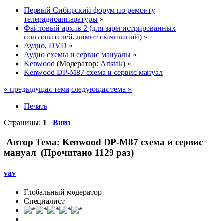
Первый Сибирский форум по ремонту
телерадиоаппаратуры
»
Файловый архив 2 (для зарегистрированных
пользователей, лимит скачиваний)
»
Аудио, DVD
»
Аудио схемы и сервис мануалы
»
Kenwood
(Модератор:
Aristak
) »
Kenwood DP-M87 схема и сервис мануал
« предыдущая тема
следующая тема »
Печать
Страницы:
1
Вниз
Автор
Тема: Kenwood DP-M87 схема и сервис
мануал (Прочитано 1129 раз)
vav
Глобальный модератор
Специалист