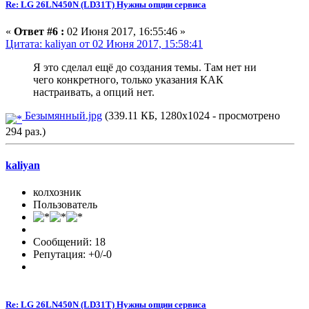
Re: LG 26LN450N (LD31T) Нужны опции сервиса
«
Ответ #6 :
02 Июня 2017, 16:55:46 »
Цитата: kaliyan от 02 Июня 2017, 15:58:41
Я это сделал ещё до создания темы. Там нет ни
чего конкретного, только указания КАК
настраивать, а опций нет.
Безымянный.jpg
(339.11 КБ, 1280x1024 - просмотрено
294 раз.)
kaliyan
колхозник
Пользователь
Сообщений: 18
Репутация: +0/-0
Re: LG 26LN450N (LD31T) Нужны опции сервиса