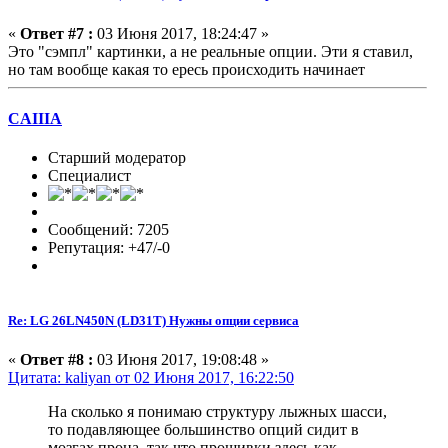
«
Ответ #7 :
03 Июня 2017, 18:24:47 »
Это "сэмпл" картинки, а не реальные опции. Эти я ставил,
но там вообще какая то ересь происходить начинает
CAIIIA
Старший модератор
Специалист
Сообщений: 7205
Репутация: +47/-0
Re: LG 26LN450N (LD31T) Нужны опции сервиса
«
Ответ #8 :
03 Июня 2017, 19:08:48 »
Цитата: kaliyan от 02 Июня 2017, 16:22:50
На сколько я понимаю структуру лыжных шасси,
то подавляющее большинство опций сидит в
мозгах проца, так что прошивки здесь как