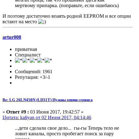
мертвому припарка. (поправьте, если ошибаюсь)
И поэтому достаточно впаять родной EEPROM и все опции
встают на место
artur008
приватная
Специалист
Сообщений: 1961
Репутация: +3/-1
Re: LG 26LN450N (LD31T) Нужны опции сервиса
«
Ответ #9 :
03 Июня 2017, 19:42:57 »
Цитата: kaliyan от 02 Июня 2017, 04:14:46
...дети сделали свое дело... гы-гы Теперь тело не
ловит каналы, просто пробегает поиск за пару