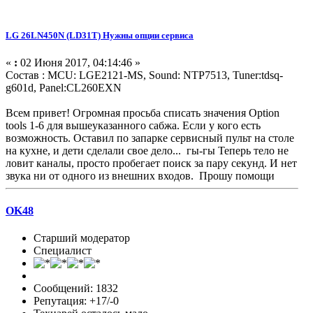
LG 26LN450N (LD31T) Нужны опции сервиса
«
:
02 Июня 2017, 04:14:46 »
Состав : MCU: LGE2121-MS, Sound: NTP7513, Tuner:tdsq-
g601d, Panel:CL260EXN
Всем привет! Огромная просьба списать значения Option
tools 1-6 для вышеуказанного сабжа. Если у кого есть
возможность. Оставил по запарке сервисный пульт на столе
на кухне, и дети сделали свое дело... гы-гы Теперь тело не
ловит каналы, просто пробегает поиск за пару секунд. И нет
звука ни от одного из внешних входов. Прошу помощи
OK48
Старший модератор
Специалист
Сообщений: 1832
Репутация: +17/-0