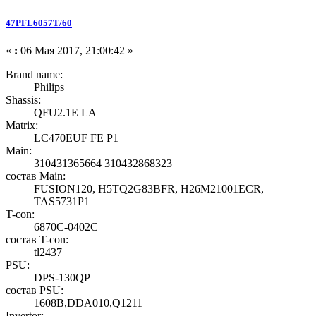
47PFL6057T/60
«
:
06 Мая 2017, 21:00:42 »
Brand name:
Philips
Shassis:
QFU2.1E LA
Matrix:
LC470EUF FE P1
Main:
310431365664 310432868323
состав Main:
FUSION120, H5TQ2G83BFR, H26M21001ECR,
TAS5731P1
T-con:
6870C-0402C
состав T-con:
tl2437
PSU:
DPS-130QP
состав PSU:
1608B,DDA010,Q1211
Invertor: