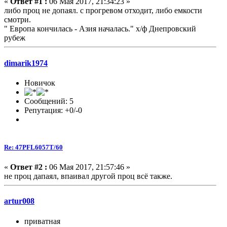
«
Ответ #1 :
06 Мая 2017, 21:34:23 »
либо проц не допаял. с прогревом отходит, либо емкости
смотри.
" Европа кончилась - Азия началась." х/ф Днепровский
рубеж
dimarik1974
Новичок
Сообщений: 5
Репутация: +0/-0
Re: 47PFL6057T/60
«
Ответ #2 :
06 Мая 2017, 21:57:46 »
не проц дапаял, впаивал другой проц всё также.
artur008
приватная