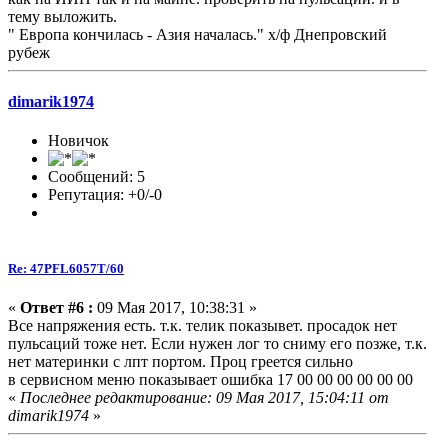
тему выложить.
" Европа кончилась - Азия началась." х/ф Днепровский
рубеж
dimarik1974
Новичок
Сообщений: 5
Репутация: +0/-0
Re: 47PFL6057T/60
«
Ответ #6 :
09 Мая 2017, 10:38:31 »
Все напряжения есть. т.к. телик показывет. просадок нет
пульсаций тоже нет. Если нужен лог то сниму его позже, т.к.
нет материнки с лпт портом. Проц греется сильно
в сервисном меню показывает ошибка 17 00 00 00 00 00 00
«
Последнее редактирование: 09 Мая 2017, 15:04:11 от
dimarik1974
»