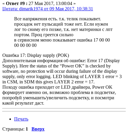
«
Ответ #9 :
27 Мая 2017, 13:00:04 »
Цитата: dimarik1974 от 09 Мая 2017, 10:38:31
Все напряжения есть. т.к. телик показывет.
просадок нет пульсаций тоже нет. Если нужен
лог то сниму его позже, т.к. нет материнки с лпт
портом. Проц греется сильно
в сервисном меню показывает ошибка 17 00 00
00 00 00 00
Ошибка 17: Display supply (POK)
Дополнительная информация об ошибке: Error 17 (Display
Supply). Here the status of the “Power OK” is checked by
software, no protection will occur during failure of the display
supply, only error logging. LED blinking of LAYER 1 error = 3
in CSM, in SDM this gives LAYER 2 error = 17.
Походу ошибка приходит от LED драйвера, Power OK
формирует именно он, возможно проблема в подсветке,
попробуй уменьшить/увеличить подсветку, и посмотри
какой результат даст.
Печать
Страницы:
1
Вверх