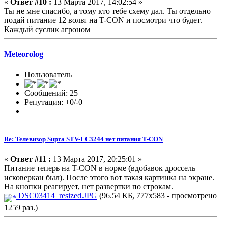
«
Ответ #10 :
13 Марта 2017, 14:02:54 »
Ты не мне спасибо, а тому кто тебе схему дал. Ты отдельно
подай питание 12 вольт на T-CON и посмотри что будет.
Каждый суслик агроном
Meteorolog
Пользователь
Сообщений: 25
Репутация: +0/-0
Re: Телевизор Supra STV-LC3244 нет питания T-CON
«
Ответ #11 :
13 Марта 2017, 20:25:01 »
Питание теперь на T-CON в норме (вдобавок дроссель
исковеркан был). После этого вот такая картинка на экране.
На кнопки реагирует, нет развертки по строкам.
DSC03414_resized.JPG
(96.54 КБ, 777x583 - просмотрено
1259 раз.)