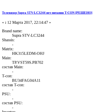
Телевизор Supra STV-LC3244 нет питания T-CON [РЕШЕНО]
«
:
12 Марта 2017, 22:14:47 »
Brand name:
Supra STV-LC3244
Shassis:
-
Matrix:
HK315LEDM-OHJ
Main:
TP.VST59S.PB702
состав Main:
-
T-con:
BU34FAG04A11
состав T-con:
-
PSU:
-
состав PSU:
-
Invertor: