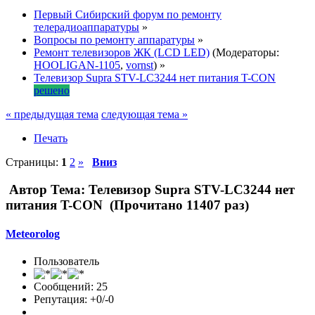
Первый Сибирский форум по ремонту
телерадиоаппаратуры
»
Вопросы по ремонту аппаратуры
»
Ремонт телевизоров ЖК (LCD LED)
(Модераторы:
HOOLIGAN-1105
,
vornst
) »
Телевизор Supra STV-LC3244 нет питания T-CON
решено
« предыдущая тема
следующая тема »
Печать
Страницы:
1
2
»
Вниз
Автор
Тема: Телевизор Supra STV-LC3244 нет
питания T-CON (Прочитано 11407 раз)
Meteorolog
Пользователь
Сообщений: 25
Репутация: +0/-0