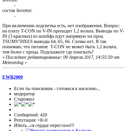
-
состав Invertor:
-
При включении подсветка есть, нет изображения. Вопрос:
на плату T-CON по V-IN приходит 1,2 вольта. Выводы по V-
IN (3 красных) из шлейфа идут напрямую на проц
TSUMV59XES выводы 64, 65, 66. Схемы нет. Я так
понимаю, что питание T-CON не может быть 1,2 вольта,
тем более с проца. Подскажите где поискать?
«
Последнее редактирование: 09 Апреля 2017, 14:55:59 от
Meteorolog
»
EWB2009
Если ты поисковик - готовься к насилию...
модератор
Старожил
Сообщений: 420
Репутация: +8/-0
Ибить...ся сердце перестало!!!