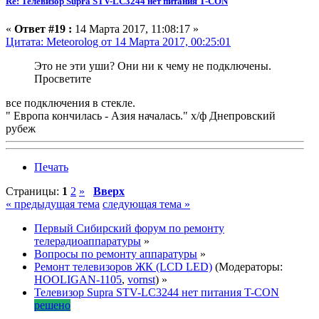
Re: Телевизор Supra STV-LC3244 нет питания T-CON
«
Ответ #19 :
14 Марта 2017, 11:08:17 »
Цитата: Meteorolog от 14 Марта 2017, 00:25:01
Это не эти уши? Они ни к чему не подключены.
Просветите
все подключения в стекле.
" Европа кончилась - Азия началась." х/ф Днепровский
рубеж
Печать
Страницы:
1
2
»
Вверх
« предыдущая тема
следующая тема »
Первый Сибирский форум по ремонту
телерадиоаппаратуры
»
Вопросы по ремонту аппаратуры
»
Ремонт телевизоров ЖК (LCD LED)
(Модераторы:
HOOLIGAN-1105
,
vornst
) »
Телевизор Supra STV-LC3244 нет питания T-CON
решено