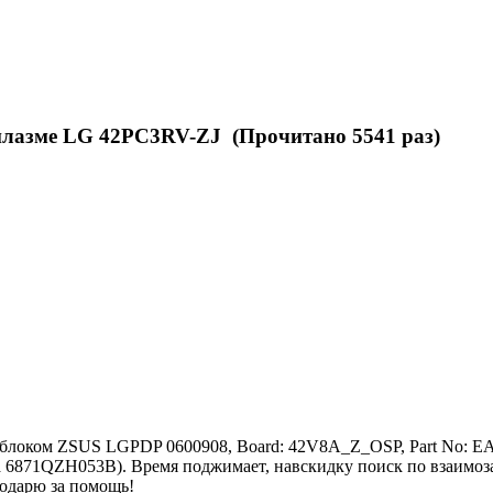
плазме LG 42PC3RV-ZJ (Прочитано 5541 раз)
 блоком ZSUS LGPDP 0600908, Board: 42V8A_Z_OSP, Part No: EA
 6871QZH053B). Время поджимает, навскидку поиск по взаимоза
годарю за помощь!