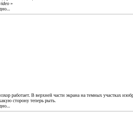
video
»
но...
изхор работает. В верхней части экрана на темных участках из
 какую сторону теперь рыть.
но...