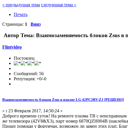
« предыдущая тема
следующая тема »
Печать
Страницы:
1
Вниз
Автор
Тема: Взаимозаменяемость блоков Zsus в 
Flintvideo
Постоялец
Сообщений: 56
Репутация: +0/-0
Взаимозаменяемость блоков Zsus в плазме LG 42PC3RV-ZJ [РЕШЕНО]
«
:
23 Февраля 2017, 14:50:24 »
Доброго времени суток! На ремонте плазма ТВ с неисправным
же телевизора (42V8&X3), парт номер 6870QZH004B (наклейка
Прошу помощи у форумчан, возможен ли замен этих плат. Бла