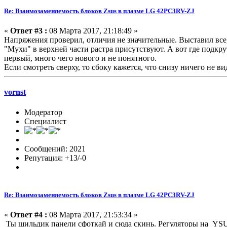
Re: Взаимозаменяемость блоков Zsus в плазме LG 42PC3RV-ZJ
«
Ответ #3 :
08 Марта 2017, 21:18:49 »
Напряжения проверил, отличия не значительные. Выставил все, 
"Мухи" в верхней части растра присутствуют. А вот где подкр
первый, много чего нового и не понятного.
Если смотреть сверху, то сбоку кажется, что снизу ничего не вид
vornst
Модератор
Специалист
Сообщений: 2021
Репутация: +13/-0
Re: Взаимозаменяемость блоков Zsus в плазме LG 42PC3RV-ZJ
«
Ответ #4 :
08 Марта 2017, 21:53:34 »
Ты шильдик панели сфоткай и сюда скинь. Регуляторы на YS