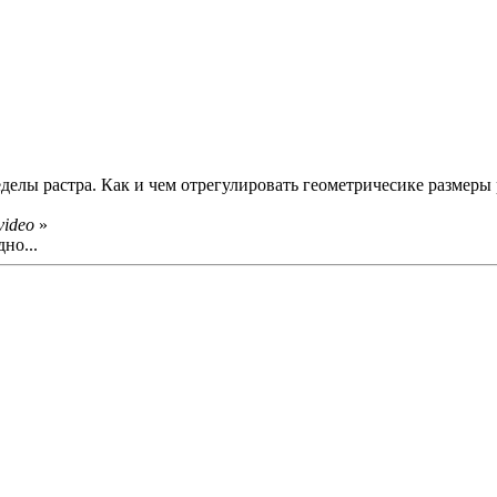
еделы растра. Как и чем отрегулировать геометричесике размеры 
video
»
но...