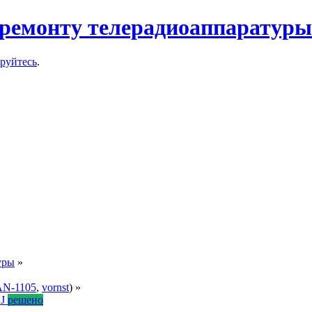
ремонту телерадиоаппаратуры
ируйтесь
.
уры
»
N-1105
,
vornst
) »
ZJ
решено