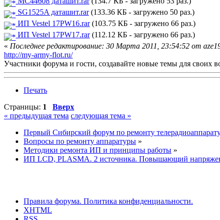
MC44608 даташит.rar
(134.7 КБ - загружено 53 раз.)
SG1525A даташит.rar
(133.36 КБ - загружено 50 раз.)
ИП Vestel 17PW16.rar
(103.75 КБ - загружено 66 раз.)
ИП Vestel 17PW17.rar
(112.12 КБ - загружено 66 раз.)
«
Последнее редактирование: 30 Марта 2011, 23:54:52 от aze1
http://my-army-flot.ru/
Участники форума и гости, создавайте новые темы для своих в
Печать
Страницы:
1
Вверх
« предыдущая тема
следующая тема »
Первый Сибирский форум по ремонту телерадиоаппарат
Вопросы по ремонту аппаратуры
»
Методики ремонта ИП и принципы работы
»
ИП LCD, PLASMA. 2 источника. Повышающий напряжен
Правила форума.
Политика конфиденциальности.
XHTML
RSS