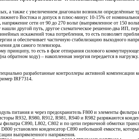
ых, а также с увеличением диагонали возникли определённые 
х Ближнего Востока и допуск в плюс-минус 10-15% от номинальн
 напряжение сети от 90 до 270 вольт (выпрямленное от 150 вольт 
у нашли другой путь, другое схематическое решение-два ИП, 
ейных искажений тока потребления, то есть позволяет приблиз
нергии и обеспечивает частичную стабилизацию выходного напряж
ния для самого телевизора.
ому принципу, то есть в фазе отпирания силового коммутирующе
на обратном ходу) – накопленная энергия передается в нагрузку.
пециально разработанные контроллеры активной компенсации
ример IRF7314.
модуль питания и через предохранитель F800 и элементы фильтр
исторы R932, R980, R912, R981, R940 и R982 разряжаются конде
 фильтра С890, L802, С802 и по цепи первичной обмотки тран
 D800 установлен конденсатор C890 небольшой емкости, которы
льсации выпрямленного напряжения.