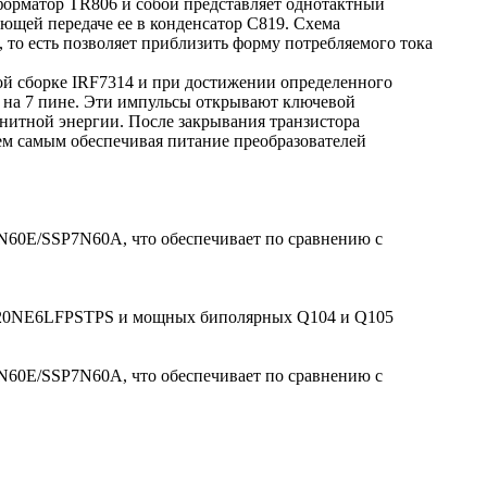
орматор TR806 и собой представляет однотактный
щей передаче ее в конденсатор C819. Схема
о есть позволяет приблизить форму потребляемого тока
ой сборке IRF7314 и при достижении определенного
 на 7 пине. Эти импульсы открывают ключевой
нитной энергии. После закрывания транзистора
тем самым обеспечивая питание преобразователей
60E/SSP7N60A, что обеспечивает по сравнению с
P20NE6LFPSTPS и мощных биполярных Q104 и Q105
60E/SSP7N60A, что обеспечивает по сравнению с