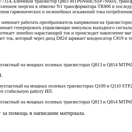
F7314, ключевой транзистор Q803 MTP6N60E/SSP7N60A, трансф
ением энергии в обмотке N1 трансформатора TR806 и последую
ия гармонических и нелинейных искажений тока потребления, т
начинает работать преобразователь напряжения на транзисторн
ачинает генерировать управляющие импульсы выходного сигнала
отекает линейно нарастающий ток и происходит накопление маг
ет ток, который через диод D824 заряжает конденсатор С819 и 
тактный на мощных полевых транзисторах Q813 и Q814 MTP6N
П.
ухтактный на мощных полевых транзисторах Q109 и Q110 ST
ее стабильную работу ИП.
тактный на мощных полевых транзисторах Q813 и Q814 MTP6N
v
за помощь в написании материала.