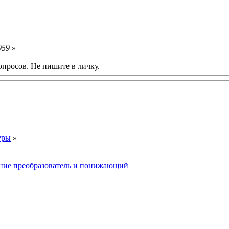
959
»
опросов. Не пишите в личку.
уры
»
ие преобразователь и понижающий