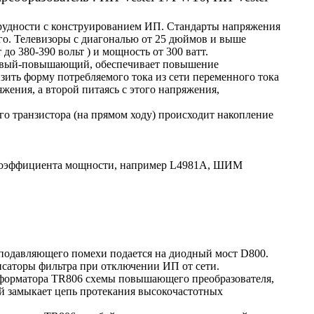
трудности с конструированием ИП. Стандарты напряжения
ого. Телевизоры с диагональю от 25 дюймов и выше
до 380-390 вольт ) и мощность от 300 ватт.
первый-повышающий, обеспечивает повышение
ить форму потребляемого тока из сети переменного тока
ения, а второй питаясь с этого напряжения,
го транзистора (на прямом ходу) происходит накопление
 коэффициента мощности, например L4981A, ШИМ
а подавляющего помехи подается на диодный мост D800.
нсаторы фильтра при отключении ИП от сети.
сформатора TR806 схемы повышающего преобразователя,
й замыкает цепь протекания высокочастотных