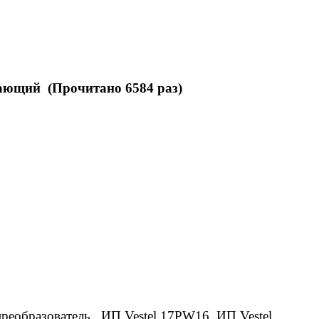
ающий (Прочитано 6584 раз)
бразователь . ИП Vestel 17PW16, ИП Vestel