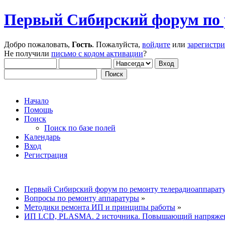
Первый Сибирский форум по 
Добро пожаловать,
Гость
. Пожалуйста,
войдите
или
зарегистр
Не получили
письмо с кодом активации
?
Начало
Помощь
Поиск
Поиск по базе полей
Календарь
Вход
Регистрация
Первый Сибирский форум по ремонту телерадиоаппарат
Вопросы по ремонту аппаратуры
»
Методики ремонта ИП и принципы работы
»
ИП LCD, PLASMA. 2 источника. Повышающий напряжен