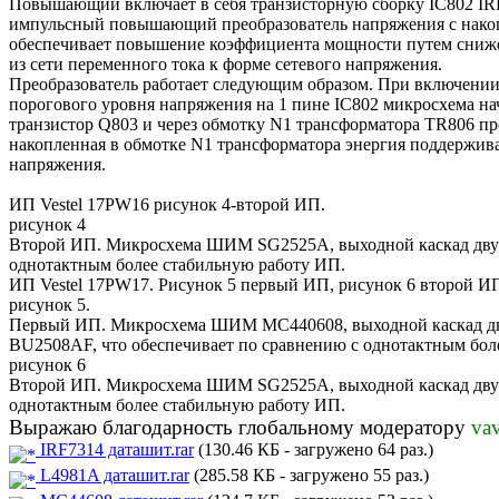
Повышающий включает в себя транзисторную сборку IC802 IR
импульсный повышающий преобразователь напряжения с накопл
обеспечивает повышение коэффициента мощности путем снижен
из сети переменного тока к форме сетевого напряжения.
Преобразователь работает следующим образом. При включении 
порогового уровня напряжения на 1 пине IC802 микросхема н
транзистор Q803 и через обмотку N1 трансформатора TR806 пр
накопленная в обмотке N1 трансформатора энергия поддержива
напряжения.
ИП Vestel 17PW16 рисунок 4-второй ИП.
рисунок 4
Второй ИП. Микросхема ШИМ SG2525A, выходной каскад двух
однотактным более стабильную работу ИП.
ИП Vestel 17PW17. Рисунок 5 первый ИП, рисунок 6 второй И
рисунок 5.
Первый ИП. Микросхема ШИМ MC440608, выходной каскад дв
BU2508AF, что обеспечивает по сравнению с однотактным бол
рисунок 6
Второй ИП. Микросхема ШИМ SG2525A, выходной каскад двух
однотактным более стабильную работу ИП.
Выражаю благодарность глобальному модератору
va
IRF7314 даташит.rar
(130.46 КБ - загружено 64 раз.)
L4981A даташит.rar
(285.58 КБ - загружено 55 раз.)