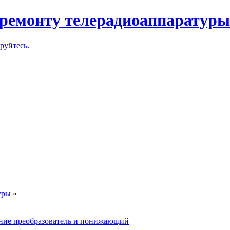
ремонту телерадиоаппаратуры
ируйтесь
.
уры
»
ие преобразователь и понижающий