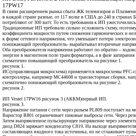
17PW17
В связи расширением рынка сбыта ЖК телевизоров и Плазменн
в каждой стране разные, от 117 вольт в США до 240 в страна
потребляют от 300 ватт. То есть требования к ИП ужесточились,
Традиционные ИП требовали сильно усложнить схему, поэтом
коэффициента мощности путем снижения гармонических и нелин
к форме сетевого напряжения, что уменьшает потери электроэ
понижающий преобразователь- вырабатывал вторичные напряже
Оба преобразователя напряжения работают по обратно – ходов
энергии в магнитном поле трансформатора, а в фазе запирания (
схематично повышающий преобразователь на рисунке 1.
рисунок 1.
ИС(управляющая микросхема) применяется микросхемы PFC-с
контроллеры, например MC44608 и транзисторные сборки, нап
схематично понижающий преобразователь на рисунке 2.
рисунок 2.
ИП Vestel 17PW16 рисунок 3 (АККМ)первый ИП.
рисунок 3.
Напряжение питания с сети через разъем PL809 поступает на 
Варистор R801 ограничивает пиковые выбросы сети. Через рез
Затем выпрямленное пульсирующее напряжение через элементы
диод D824 заряжает конденсатор C819. На выходе выпрямителя
составляющих входного тока источника, но не сглаживает пу