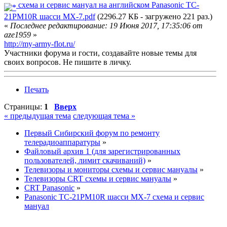
схема и сервис мануал на английском Panasonic TC-
21PM10R шасси MX-7.pdf
(2296.27 КБ - загружено 221 раз.)
«
Последнее редактирование: 19 Июня 2017, 17:35:06 от
aze1959
»
http://my-army-flot.ru/
Участники форума и гости, создавайте новые темы для
своих вопросов. Не пишите в личку.
Печать
Страницы:
1
Вверх
« предыдущая тема
следующая тема »
Первый Сибирский форум по ремонту
телерадиоаппаратуры
»
Файловый архив 1 (для зарегистрированных
пользователей, лимит скачиваний)
»
Телевизоры и мониторы схемы и сервис мануалы
»
Телевизоры CRT схемы и сервис мануалы
»
CRT Panasonic
»
Panasonic TC-21PM10R шасси MX-7 схема и сервис
мануал