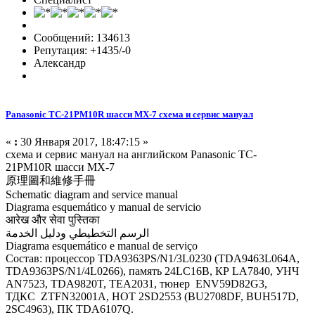
Сообщений: 134613
Репутация: +1435/-0
Александр
Panasonic TC-21PM10R шасси MX-7 схема и сервис мануал
«
:
30 Января 2017, 18:47:15 »
схема и сервис мануал на английском Panasonic TC-
21PM10R шасси MX-7
原理圖和維修手冊
Schematic diagram and service manual
Diagrama esquemático y manual de servicio
आरेख और सेवा पुस्तिका
الرسم التخطيطي ودليل الخدمة
Diagrama esquemático e manual de serviço
Состав: процессор TDA9363PS/N1/3L0230 (TDA9463L064A,
TDA9363PS/N1/4L0266), память 24LC16B, КР LA7840, УНЧ
AN7523, TDA9820T, TEA2031, тюнер ENV59D82G3,
ТДКС ZTFN32001A, HOT 2SD2553 (BU2708DF, BUH517D,
2SC4963), ПК TDA6107Q.