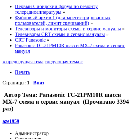
Первый Сибирский форум по ремонту
телерадиоаппаратуры
»
Файловый архив 1 (для зарегистрированных
пользователей, лимит скачиваний)
»
Телевизоры и мониторы схемы и сервис мануалы
»
Телевизоры CRT схемы и сервис мануалы
»
CRT Panasonic
»
Panasonic TC-21PM10R шасси MX-7 схема и сервис
мануал
« предыдущая тема
следующая тема »
Печать
Страницы:
1
Вниз
Автор
Тема: Panasonic TC-21PM10R шасси
MX-7 схема и сервис мануал (Прочитано 3394
раз)
aze1959
Администратор
Специалист