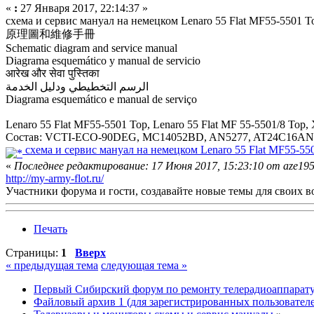
«
:
27 Января 2017, 22:14:37 »
схема и сервис мануал на немецком Lenaro 55 Flat MF55-5501 
原理圖和維修手冊
Schematic diagram and service manual
Diagrama esquemático y manual de servicio
आरेख और सेवा पुस्तिका
الرسم التخطيطي ودليل الخدمة
Diagrama esquemático e manual de serviço
Lenaro 55 Flat MF55-5501 Top, Lenaro 55 Flat MF 55-5501/8 Top,
Состав: VCTI-ECO-90DEG, MC14052BD, AN5277, AT24C16AN
схема и сервис мануал на немецком Lenaro 55 Flat MF55-55
«
Последнее редактирование: 17 Июня 2017, 15:23:10 от aze19
http://my-army-flot.ru/
Участники форума и гости, создавайте новые темы для своих в
Печать
Страницы:
1
Вверх
« предыдущая тема
следующая тема »
Первый Сибирский форум по ремонту телерадиоаппарат
Файловый архив 1 (для зарегистрированных пользовател