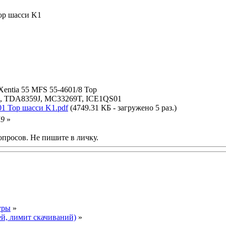
Top шасси K1
 Xentia 55 MFS 55-4601/8 Top
, TDA8359J, MC33269T, ICE1QS01
01 Top шасси K1.pdf
(4749.31 КБ - загружено 5 раз.)
59
»
опросов. Не пишите в личку.
уры
»
ей, лимит скачиваний)
»