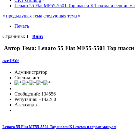
CRT Grundig
»
Lenaro 55 Flat MF55-5501 Top шасси K1 схема и сервис м
« предыдущая тема
следующая тема »
Печать
Страницы:
1
Вниз
Автор
Тема: Lenaro 55 Flat MF55-5501 Top шасси
aze1959
Администратор
Специалист
Сообщений: 134556
Репутация: +1422/-0
Александр
Lenaro 55 Flat MF55-5501 Top шасси K1 схема и сервис мануал