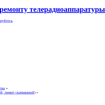
ремонту телерадиоаппаратуры
ируйтесь
.
уры
»
ей, лимит скачиваний)
»