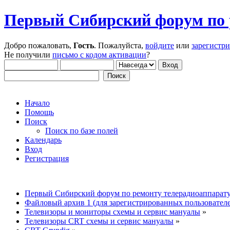
Первый Сибирский форум по 
Добро пожаловать,
Гость
. Пожалуйста,
войдите
или
зарегистр
Не получили
письмо с кодом активации
?
Начало
Помощь
Поиск
Поиск по базе полей
Календарь
Вход
Регистрация
Первый Сибирский форум по ремонту телерадиоаппарат
Файловый архив 1 (для зарегистрированных пользовател
Телевизоры и мониторы схемы и сервис мануалы
»
Телевизоры CRT схемы и сервис мануалы
»